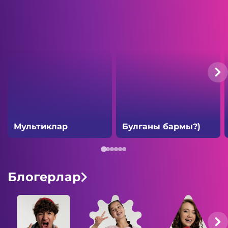
Мультиклар
Булганы бармы?)
Блогерлар