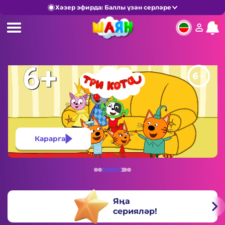
Хәзер эфирда: Баллы үзән серләре
6+
Карарга
Яңа
серияләр!