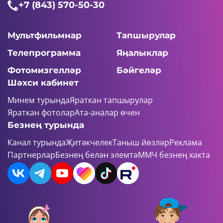
+7 (843) 570-50-30
Мультфильмнар
Тапшырулар
Телепрограмма
Яңалыклар
Фотомизгелләр
Бәйгеләр
Шәхси кабинет
Минем турында
Яраткан тапшырулар
Яраткан фотолар
Ата-аналар өчен
Безнең турында
Канал турында
Җитәкчелек
Таныш йөзләр
Реклама
Партнерлар
Безнең белән элемтә
ММЧ безнең хакта