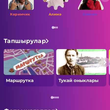
Кәримчик
Алимә
Зәйнәп
Тапшырулар
Маршрутка
Тукай оныклары