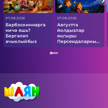
07.08.2026
07.08.2026
Барбоскиннарга
Августта
ничә яшь?
йолдызлар
Бергәләп
яңгыры:
ачыклыйбыз
Персеидаларны
кайчан күзәтергә
һәм теләкне
ничек теләргә?