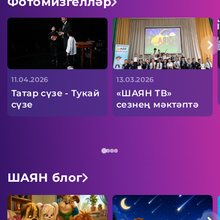
Фотомизгелләр
11.04.2026
13.03.2026
Татар сүзе - Тукай
«ШАЯН ТВ»
сүзе
сезнең мәктәптә
ШАЯН блог