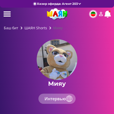
Хәзер эфирда: Агент 203
Баш бит
ШАЯН Shorts
Мияу
Мияу
Интервью