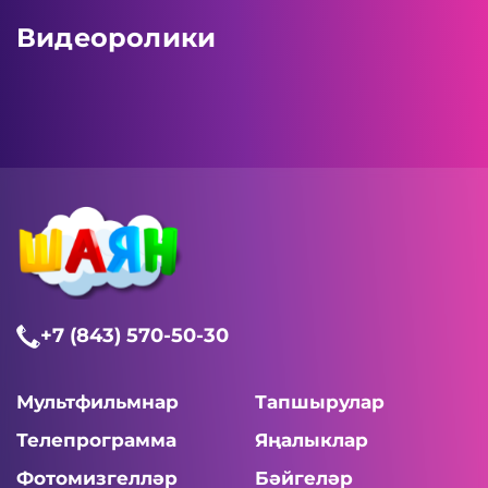
Видеоролики
+7 (843) 570-50-30
Мультфильмнар
Тапшырулар
Телепрограмма
Яңалыклар
Фотомизгелләр
Бәйгеләр