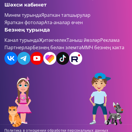
Шәхси кабинет
Минем турында
Яраткан тапшырулар
Яраткан фотолар
Ата-аналар өчен
Безнең турында
Канал турында
Җитәкчелек
Таныш йөзләр
Реклама
Партнерлар
Безнең белән элемтә
ММЧ безнең хакта
Политика в отношении обработки персональных данных