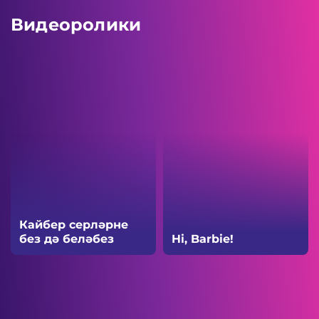
Видеоролики
Кайбер серләрне
без дә беләбез
Hi, Barbie!