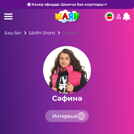
Хәзер эфирда: Шымчы бал кортлары
Баш бит
ШАЯН Shorts
Cәфинә
Cәфинә
Интервью