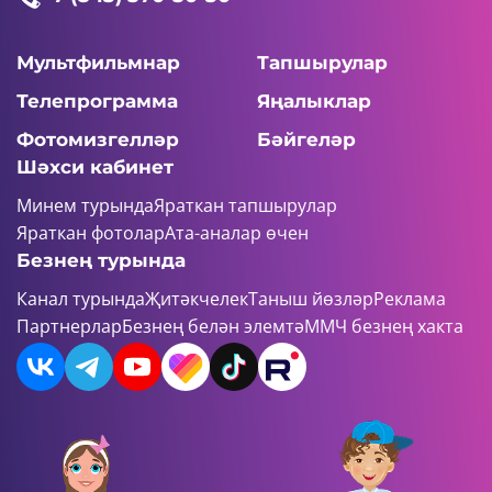
Мультфильмнар
Тапшырулар
Телепрограмма
Яңалыклар
Фотомизгелләр
Бәйгеләр
Шәхси кабинет
Минем турында
Яраткан тапшырулар
Яраткан фотолар
Ата-аналар өчен
Безнең турында
Канал турында
Җитәкчелек
Таныш йөзләр
Реклама
Партнерлар
Безнең белән элемтә
ММЧ безнең хакта