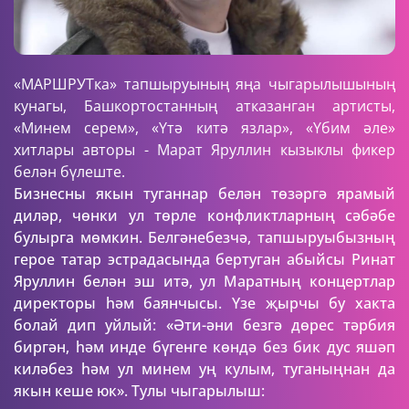
«МАРШРУТка» тапшыруының яңа чыгарылышының
кунагы, Башкортостанның атказанган артисты,
«Минем серем», «Үтә китә язлар», «Үбим әле»
хитлары авторы - Марат Яруллин кызыклы фикер
белән бүлеште.
Бизнесны якын туганнар белән төзәргә ярамый
диләр, чөнки ул төрле конфликтларның сәбәбе
булырга мөмкин. Белгәнебезчә, тапшыруыбызның
герое татар эстрадасында бертуган абыйсы Ринат
Яруллин белән эш итә, ул Маратның концертлар
директоры һәм баянчысы. Үзе җырчы бу хакта
болай дип уйлый: «Әти-әни безгә дөрес тәрбия
биргән, һәм инде бүгенге көндә без бик дус яшәп
киләбез һәм ул минем уң кулым, туганыңнан да
00:00
якын кеше юк». Тулы чыгарылыш:
Play
Mute
Settings
Ente