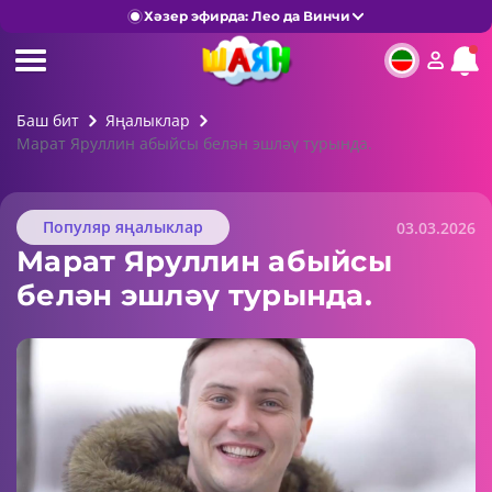
Хәзер эфирда: Лео да Винчи
Баш бит
Яңалыклар
Марат Яруллин абыйсы белән эшләү турында.
Популяр яңалыклар
03.03.2026
Марат Яруллин абыйсы
белән эшләү турында.