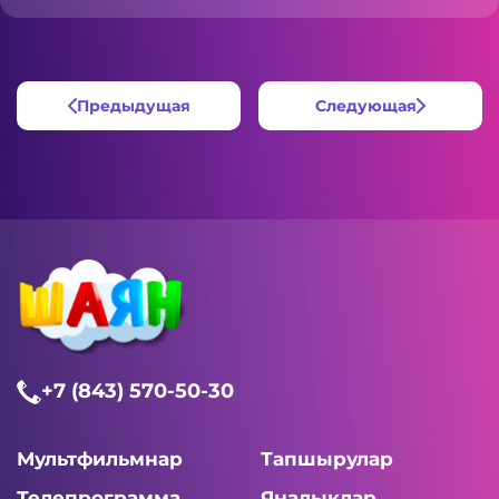
Play
fulls
Предыдущая
Следующая
+7 (843) 570-50-30
Мультфильмнар
Тапшырулар
Телепрограмма
Яңалыклар