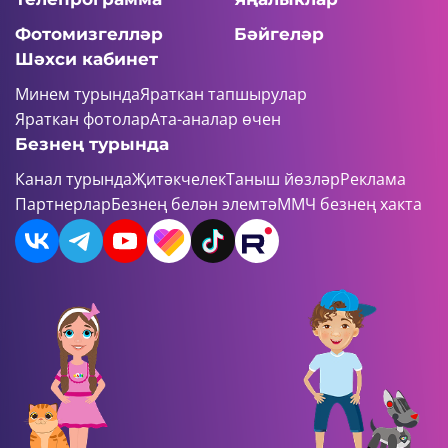
Фотомизгелләр
Бәйгеләр
Шәхси кабинет
Минем турында
Яраткан тапшырулар
Яраткан фотолар
Ата-аналар өчен
Безнең турында
Канал турында
Җитәкчелек
Таныш йөзләр
Реклама
Партнерлар
Безнең белән элемтә
ММЧ безнең хакта