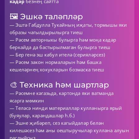
кадәр
безнең сайтта
🖼 Эшкә таләпләр
— Эштә Габдулла Тукайның иҗаты, тормышы яки
образы чагылдырылырга тиеш
— Рәсем авторныкы булырга һәм моңа кадәр
беркайда да бастырылмаган булырга тиеш
— Бер генә эш кабул ителә (серияләрсез)
— Рәсем закон нормаларын һәм башка
кешеләрнең хокукларын бозмаска тиеш
🎨 Техника һәм шартлар
— Рәсемне кәгазьдә, картонда яки ватманда
ясарга мөмкин
— Теләсә нинди материаллар кулланырга ярый
(буяулар, карандашлар һ.б.)
— Эшне җибәреп, сез кагыйдәләр белән
килешәсез һәм аны оештыручылар куллана алуын
раслыйсыз