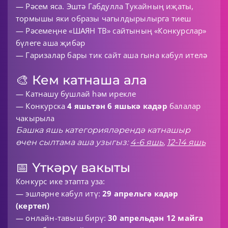
— Рәсем яса. Эштә Габдулла Тукайның иҗаты,
тормышы яки образы чагылдырылырга тиеш
— Рәсемеңне «ШАЯН ТВ» сайтының «Конкурслар»
бүлеге аша җибәр
— Гаризалар бары тик сайт аша гына кабул ителә
🎨 Кем катнаша ала
— Катнашу бушлай һәм ирекле
— Конкурска
4 яшьтән 6 яшькә кадәр
балалар
чакырыла
Башка яшь категорияләрендә катнашыр
өчен сылтама аша узыгыз:
4-6 яшь
,
12-14 яшь
📅 Үткәрү вакыты
Конкурс ике этапта уза:
— эшләрне кабул итү:
29 апрельгә кадәр
(кертеп)
— онлайн-тавыш бирү:
30 апрельдән 12 майга