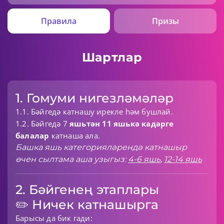
Правила
Призы
Шартлар
1. Гомуми нигезләмәләр
1.1. Бәйгедә катнашу ирекле һәм бушлай.
1.2. Бәйгедә 7
яшьтән 11 яшькә кадәрге
балалар
катнаша ала.
Башка яшь категорияләрендә катнашыр
өчен сылтама аша узыгыз:
4-6 яшь
,
12-14 яшь
2. Бәйгенең этаплары
✏️ Ничек катнашырга
Барысы да бик гади: