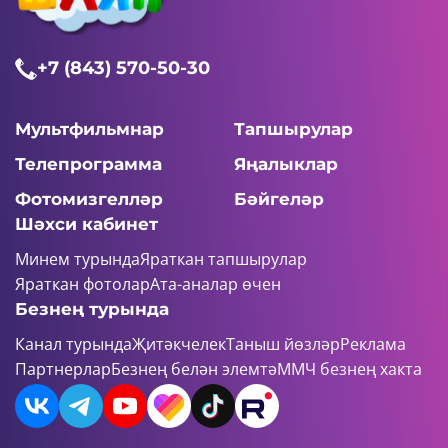
+7 (843) 570-50-30
Мультфильмнар
Тапшырулар
Телепрограмма
Яңалыклар
Фотомизгелләр
Бәйгеләр
Шәхси кабинет
Минем турында
Яраткан тапшырулар
Яраткан фотолар
Ата-аналар өчен
Безнең турында
Канал турында
Җитәкчелек
Таныш йөзләр
Реклама
Партнерлар
Безнең белән элемтә
ММЧ безнең хакта