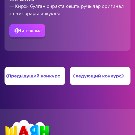
— Кирәк булган очракта оештыручылар оригинал
эшне сорарга хокуклы
Нигезләмә
Предыдущий конкурс
Следующий конкурс