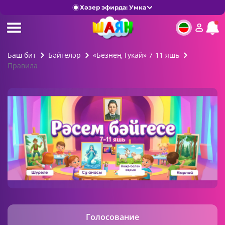
Хәзер эфирда: Умка
Баш бит
Бәйгеләр
«Безнең Тукай» 7-11 яшь
Правила
Голосование