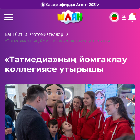
Хәзер эфирда: Агент 203
Баш бит
Фотомизгелләр
«Татмедиа»ның йомгаклау коллегиясе утырышы
«Татмедиа»ның йомгаклау
коллегиясе утырышы