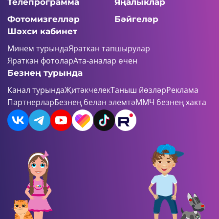
Телепрограмма
Яңалыклар
Фотомизгелләр
Бәйгеләр
Шәхси кабинет
Минем турында
Яраткан тапшырулар
Яраткан фотолар
Ата-аналар өчен
Безнең турында
Канал турында
Җитәкчелек
Таныш йөзләр
Реклама
Партнерлар
Безнең белән элемтә
ММЧ безнең хакта