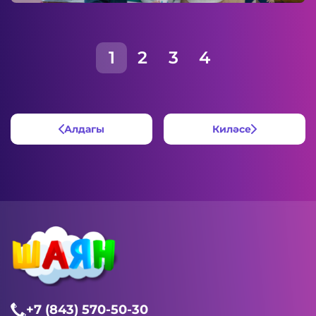
1
2
3
4
Алдагы
Киләсе
+7 (843) 570-50-30