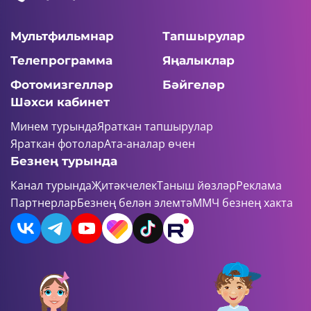
Мультфильмнар
Тапшырулар
Телепрограмма
Яңалыклар
Фотомизгелләр
Бәйгеләр
Шәхси кабинет
Минем турында
Яраткан тапшырулар
Яраткан фотолар
Ата-аналар өчен
Безнең турында
Канал турында
Җитәкчелек
Таныш йөзләр
Реклама
Партнерлар
Безнең белән элемтә
ММЧ безнең хакта