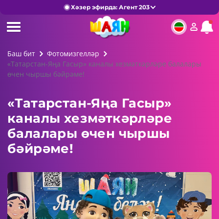
Хәзер эфирда: Агент 203
Баш бит
Фотомизгелләр
«Татарстан-Яңа Гасыр» каналы хезмәткәрләре балалары
өчен чыршы бәйрәме!
«Татарстан-Яңа Гасыр»
каналы хезмәткәрләре
балалары өчен чыршы
бәйрәме!