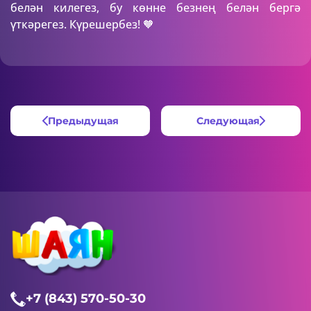
белән килегез, бу көнне безнең белән бергә
үткәрегез. Күрешербез! 🧡
Предыдущая
Следующая
+7 (843) 570-50-30