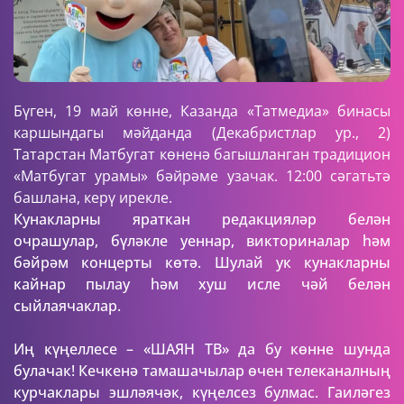
Бүген, 19 май көнне, Казанда «Татмедиа» бинасы
каршындагы мәйданда (Декабристлар ур., 2)
Татарстан Матбугат көненә багышланган традицион
«Матбугат урамы» бәйрәме узачак. 12:00 сәгатьтә
башлана, керү ирекле.
Кунакларны яраткан редакцияләр белән
очрашулар, бүләкле уеннар, викториналар һәм
бәйрәм концерты көтә. Шулай ук кунакларны
кайнар пылау һәм хуш исле чәй белән
сыйлаячаклар.
Иң күңеллесе – «ШАЯН ТВ» да бу көнне шунда
булачак! Кечкенә тамашачылар өчен телеканалның
курчаклары эшләячәк, күңелсез булмас. Гаиләгез