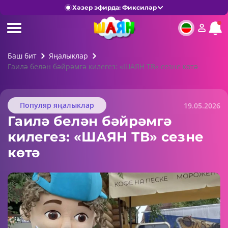
Хәзер эфирда: Фиксиләр
Баш бит
Яңалыклар
Гаилә белән бәйрәмгә килегез: «ШАЯН ТВ» сезне көтә
Популяр яңалыклар
19.05.2026
Гаилә белән бәйрәмгә
килегез: «ШАЯН ТВ» сезне
көтә