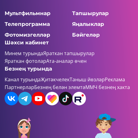
Мультфильмнар
Тапшырулар
Телепрограмма
Яңалыклар
Фотомизгелләр
Бәйгеләр
Шәхси кабинет
Минем турында
Яраткан тапшырулар
Яраткан фотолар
Ата-аналар өчен
Безнең турында
Канал турында
Җитәкчелек
Таныш йөзләр
Реклама
Партнерлар
Безнең белән элемтә
ММЧ безнең хакта