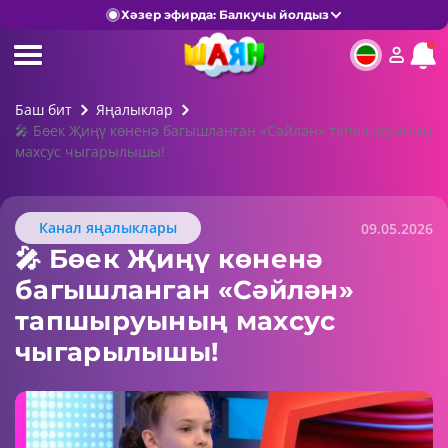
Хәзер эфирда: Балкучы йолдыз
Баш бит
Яңалыклар
🎤 Бөек Җиңү көненә багышланган «Сәйлән» тапшыруының
махсус чыгарылышы!
Канал яңалыклары
09.05.2026
🎤 Бөек Җиңү көненә
багышланган «Сәйлән»
тапшыруының махсус
чыгарылышы!