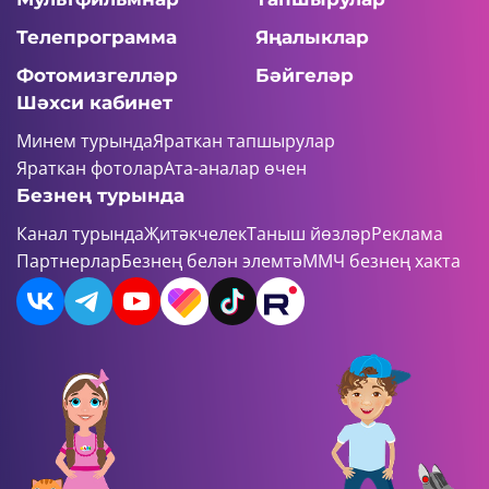
Телепрограмма
Яңалыклар
Фотомизгелләр
Бәйгеләр
Шәхси кабинет
Минем турында
Яраткан тапшырулар
Яраткан фотолар
Ата-аналар өчен
Безнең турында
Канал турында
Җитәкчелек
Таныш йөзләр
Реклама
Партнерлар
Безнең белән элемтә
ММЧ безнең хакта