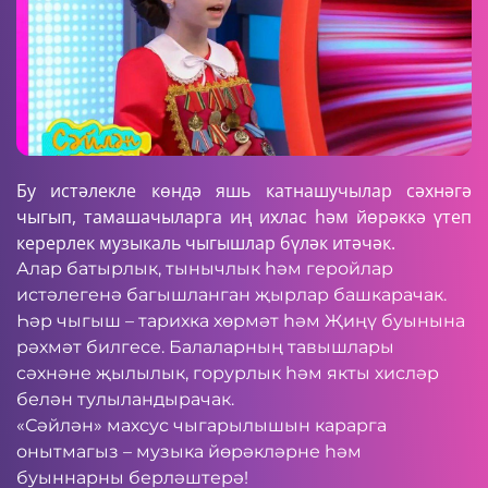
Бу истәлекле көндә яшь катнашучылар сәхнәгә
чыгып, тамашачыларга иң ихлас һәм йөрәккә үтеп
керерлек музыкаль чыгышлар бүләк итәчәк.
Алар батырлык, тынычлык һәм геройлар
истәлегенә багышланган җырлар башкарачак.
Һәр чыгыш – тарихка хөрмәт һәм Җиңү буынына
рәхмәт билгесе. Балаларның тавышлары
сәхнәне җылылык, горурлык һәм якты хисләр
белән тулыландырачак.
«Сәйлән» махсус чыгарылышын карарга
онытмагыз – музыка йөрәкләрне һәм
буыннарны берләштерә!