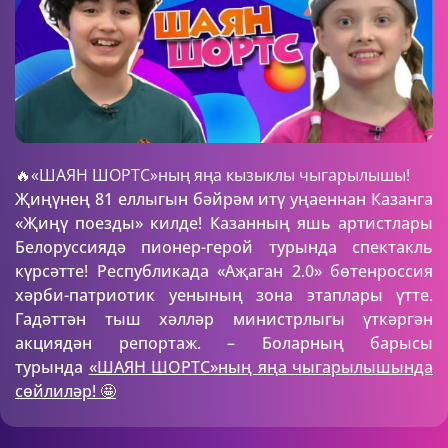
🔥«ШАЯН ШОРТС»ның яңа кызыклы чыгарылышы!
Җиңүнең 81 еллыгын бәйрәм итү уңаеннан Казанга
«Җиңү поезды» килде! Казанның яшь артистлары
Белоруссиядә пионер-герой турында спектакль
күрсәтте! Республикада «Аҗаган 2.0» бөтенроссия
хәрби-патриотик уенының зона этаплары үтте.
Гадәттән тыш хәлләр министрлыгы үткәргән
акциядән репортаж. – Боларның барысы
турында
«ШАЯН ШОРТС»ның яңа чыгарылышында
сөйлиләр! 🤩