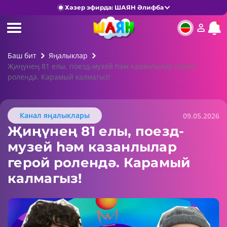
Хәзер эфирда: ШАЯН Әлифба
Баш бит
Яңалыклар
Җиңүнең 81 елы, поезд-музей һәм казанлылар герой
ролендә. Карамый калмагыз!
Канал яңалыклары
09.05.2026
Җиңүнең 81 елы, поезд-
музей һәм казанлылар
герой ролендә. Карамый
калмагыз!