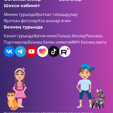
Шәхси кабинет
Минем турында
Яраткан тапшырулар
Яраткан фотолар
Ата-аналар өчен
Безнең турында
Канал турында
Җитәкчелек
Таныш йөзләр
Реклама
Партнерлар
Безнең белән элемтә
ММЧ безнең хакта