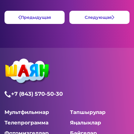
Предыдущая
Следующая
+7 (843) 570-50-30
Мультфильмнар
Тапшырулар
Телепрограмма
Яңалыклар
Фотомизгелләр
Бәйгеләр