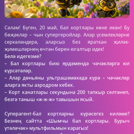
Сәлам! Бүген, 20 май, бал кортлары көне икән! Бу
бөҗәкләр – чын супергеройлар. Алар үсемлекләрне
серкәләндерә, аларсыз без яраткан җиләк-
җимешләрнең өчтән берен югалтыр идек!
Белә идегезме?
– Бал кортлары бию ярдәмендә чәчәкләргә юл
күрсәтәләр.
– Алар дөньяны ультрашәмәхәдә күрә – чәчәкләр
аларга якты аэродром кебек.
– Корт канатлары секундына 200 тапкыр селтәнеп,
безгә таныш «ж-ж-ж» тавышын ясый.
Суперагент-бал кортларны күрәсегез киләме?
Безнең сайтта «Шымчы бал кортлары. Бурыч
үтәләчәк» мультфильмын карагыз!