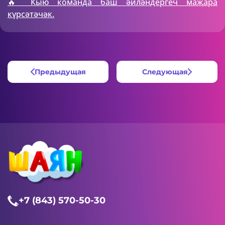
🔥 Кыю команда баш әйләндергеч маҗара
күрсәтәчәк.
Предыдущая
Следующая
+7 (843) 570-50-30