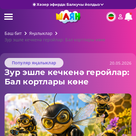
Хәзер эфирда: Балкучы йолдыз
Баш бит
Яңалыклар
Зур эшле кечкенә геройлар: Бал кортлары көне
Популяр яңалыклар
20.05.2026
Зур эшле кечкенә геройлар:
Бал кортлары көне