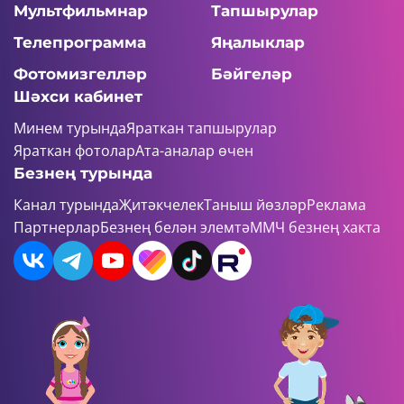
Мультфильмнар
Тапшырулар
Телепрограмма
Яңалыклар
Фотомизгелләр
Бәйгеләр
Шәхси кабинет
Минем турында
Яраткан тапшырулар
Яраткан фотолар
Ата-аналар өчен
Безнең турында
Канал турында
Җитәкчелек
Таныш йөзләр
Реклама
Партнерлар
Безнең белән элемтә
ММЧ безнең хакта