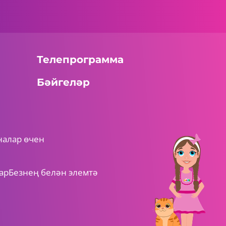
Телепрограмма
Бәйгеләр
налар өчен
ар
Безнең белән элемтә