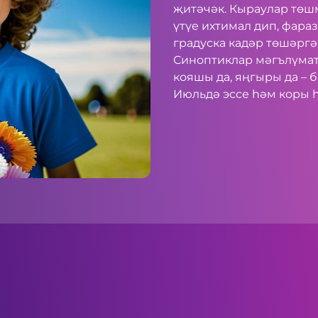
җитәчәк. Кыраулар төш
үтүе ихтимал дип, фара
градуска кадәр төшәргә
Синоптиклар мәгълүмат
кояшы да, яңгыры да – 
Июльдә эссе һәм коры 