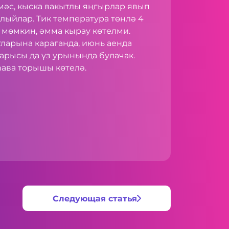
мәс, кыска вакытлы яңгырлар явып
злыйлар. Тик температура төнлә 4
 мөмкин, әмма кырау көтелми.
ларына караганда, июнь аенда
барысы да үз урынында булачак.
һава торышы көтелә.
Следующая статья