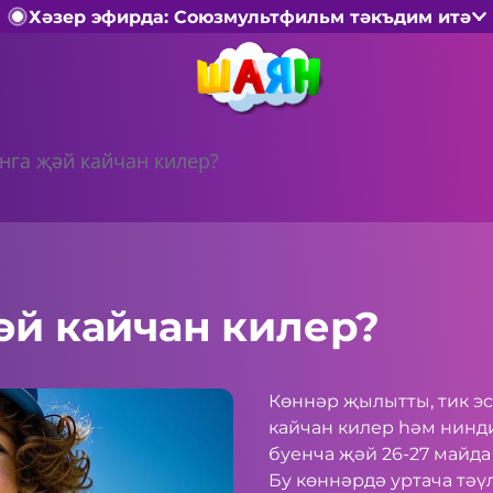
Хәзер эфирда: Союзмультфильм тәкъдим итә
нга җәй кайчан килер?
әй кайчан килер?
Көннәр җылытты, тик э
кайчан килер һәм нинд
буенча җәй 26-27 майда
Бу көннәрдә уртача тәү