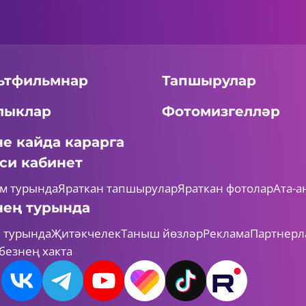
ьтфильмнар
Тапшырулар
лыклар
Фотомизгелләр
не кайда карарга
си кабинет
м турында
Яраткан тапшырулар
Яраткан фотолар
Ата-а
нең турында
 турында
Җитәкчелек
Таныш йөзләр
Реклама
Партнерл
безнең хакта