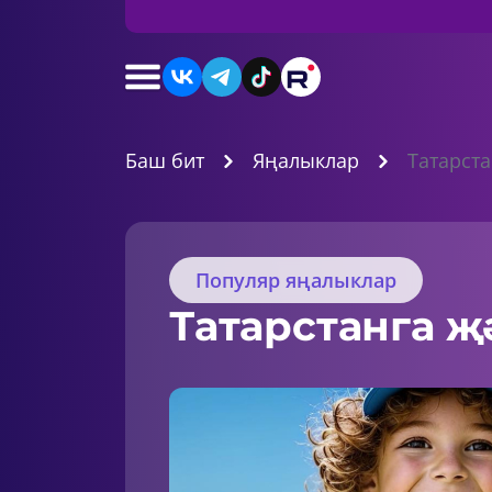
Баш бит
Яңалыклар
Татарста
Популяр яңалыклар
Татарстанга җ