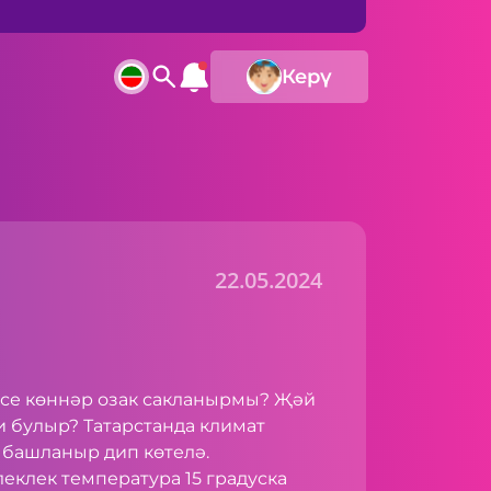
Керү
22.05.2024
ссе көннәр озак сакланырмы? Җәй
и булыр? Татарстанда климат
 башланыр дип көтелә.
леклек температура 15 градуска