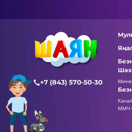
Мул
Яңа
Без
Шәх
Мине
+7 (843) 570-50-30
Без
Канал
ММЧ 