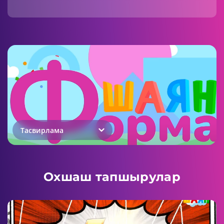
Тасвирлама
Охшаш тапшырулар