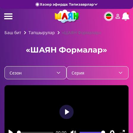
Хәзер эфирда: Тәпизаврлар
Баш бит
Тапшырулар
«ШАЯН Формалар»
«ШАЯН Формалар»
Cезон
Серия
Play
00:00