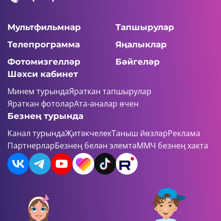
Мультфильмнар
Тапшырулар
Телепрограмма
Яңалыклар
Фотомизгелләр
Бәйгеләр
Шәхси кабинет
Минем турында
Яраткан тапшырулар
Яраткан фотолар
Ата-аналар өчен
Безнең турында
Канал турында
Җитәкчелек
Таныш йөзләр
Реклама
Партнерлар
Безнең белән элемтә
ММЧ безнең хакта