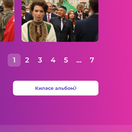
1
2
3
4
5
...
7
Киләсе альбом