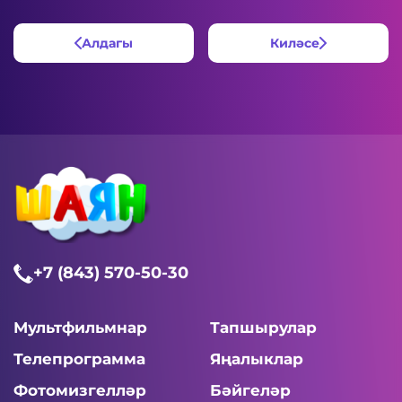
Алдагы
Киләсе
+7 (843) 570-50-30
Мультфильмнар
Тапшырулар
Телепрограмма
Яңалыклар
Фотомизгелләр
Бәйгеләр