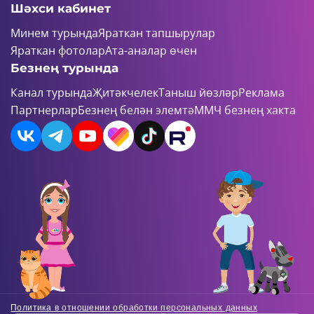
Шәхси кабинет
Минем турында
Яраткан тапшырулар
Яраткан фотолар
Ата-аналар өчен
Безнең турында
Канал турында
Җитәкчелек
Таныш йөзләр
Реклама
Партнерлар
Безнең белән элемтә
ММЧ безнең хакта
Политика в отношении обработки персональных данных