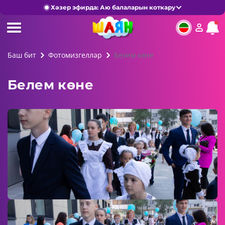
Хәзер эфирда: Аю балаларын коткару
Баш бит
Фотомизгелләр
Белем көне
Белем көне