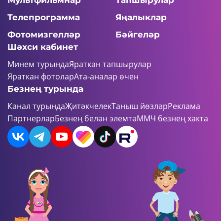
Мультфильмнар
Тапшырулар
Телепрограмма
Яңалыклар
Фотомизгелләр
Бәйгеләр
Шәхси кабинет
Минем турында
Яраткан тапшырулар
Яраткан фотолар
Ата-аналар өчен
Безнең турында
Канал турында
Җитәкчелек
Таныш йөзләр
Реклама
Партнерлар
Безнең белән элемтә
ММЧ безнең хакта