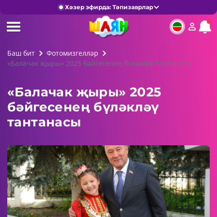
Хәзер эфирда: Тәпизаврлар
Баш бит
Фотомизгелләр
«Балачак җыры» 2025 бәйгесенең бүләкләү тантанасы
«Балачак җыры» 2025
бәйгесенең бүләкләү
тантанасы