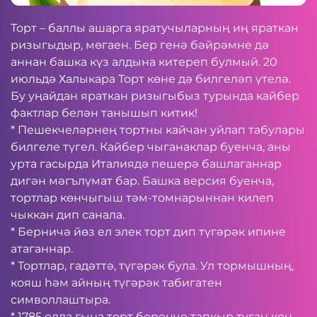
Торт – баллы ашарга яратучыларның иң яраткан
ризыгыдыр, мөгаен. Бер генә бәйрәмне дә
аннан башка күз алдына китереп булмый. 20
июльдә Халыкара Торт көне дә билгеләп үтелә.
Бу уңайдан яраткан ризыгыбыз турында кайбер
фактлар белән танышып китик!
* Пешекчеләрнең тортны кайчан уйлап табулары
билгеле түгел. Кайбер чыганаклар буенча, аны
урта гасырда Италиядә пешерә башлаганнар
дигән мәгълүмат бар. Башка версия буенча,
тортлар көнчыгыш тәм-томнарыннан килеп
чыккан дип санала.
* Берничә йөз ел элек торт дип түгәрәк ипине
атаганнар.
* Тортлар, гадәттә, түгәрәк була. Ул тормышның,
кояш һәм айның түгәрәк табигатен
символлаштыра.
* 1785 елда гына торт беренче тапкыр туган көн