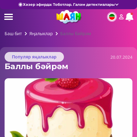
Хәзер эфирда: Тоботлар. Галәм детективлары
Баш бит
Яңалыклар
Баллы бәйрәм
Популяр яңалыклар
20.07.2024
Баллы бәйрәм