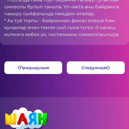
символы булып таныла. Ул чакта аны бәйрәмгә
чакыру сыйфатында тәкъдим итәләр.
* Ак туй торты - бәйрәмнең финал өлеше һәм
кунаклар өчен тәмле сый гына түгел. Ә кәләш
күлмәге кебек үк, чисталыкны символлаштыра.
Предыдущая
Следующая