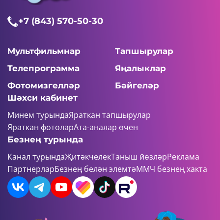
+7 (843) 570-50-30
Мультфильмнар
Тапшырулар
Телепрограмма
Яңалыклар
Фотомизгелләр
Бәйгеләр
Шәхси кабинет
Минем турында
Яраткан тапшырулар
Яраткан фотолар
Ата-аналар өчен
Безнең турында
Канал турында
Җитәкчелек
Таныш йөзләр
Реклама
Партнерлар
Безнең белән элемтә
ММЧ безнең хакта