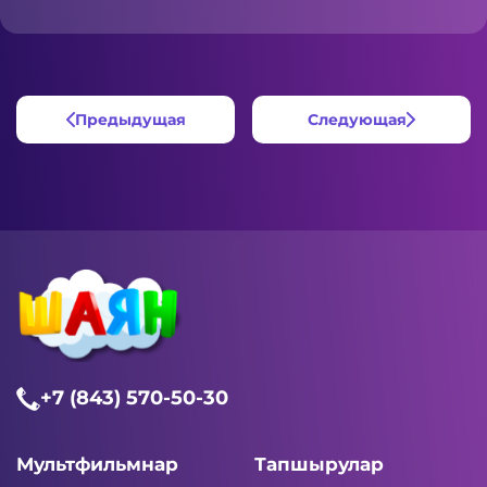
Предыдущая
Следующая
+7 (843) 570-50-30
Мультфильмнар
Тапшырулар