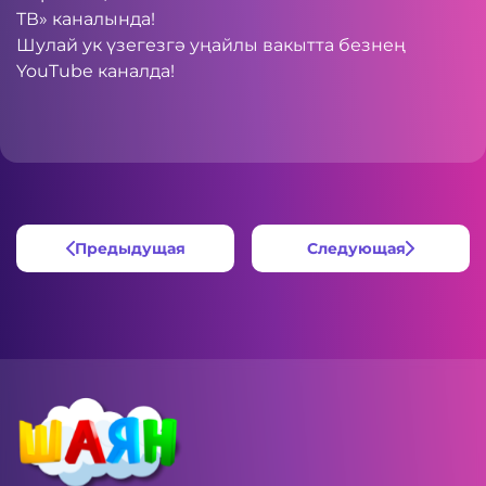
ТВ» каналында!
Шулай ук үзегезгә уңайлы вакытта безнең
YouTube
каналда!
Предыдущая
Следующая