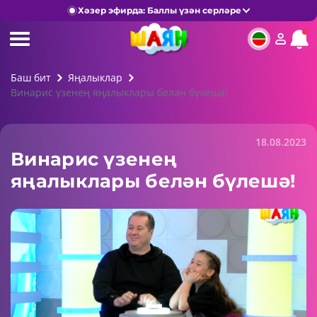
Хәзер эфирда: Баллы үзән серләре
Баш бит
Яңалыклар
Винарис үзенең яңалыклары белән бүлешә!
18.08.2023
Винарис үзенең
яңалыклары белән бүлешә!