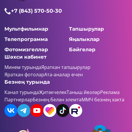
+7 (843) 570-50-30
Мультфильмнар
Тапшырулар
Телепрограмма
Яңалыклар
Фотомизгелләр
Бәйгеләр
Шәхси кабинет
Минем турында
Яраткан тапшырулар
Яраткан фотолар
Ата-аналар өчен
Безнең турында
Канал турында
Җитәкчелек
Таныш йөзләр
Реклама
Партнерлар
Безнең белән элемтә
ММЧ безнең хакта