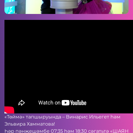
«Төймә» тапшыруында – Винарис Ильегет һәм
Эльвира Хамматова!
Һәр пәнҗешәмбе 07:35 һәм 18:30 сәгатьтә «ШАЯН