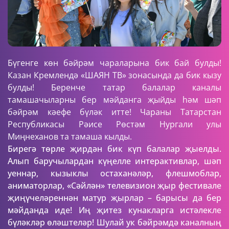
Бүгенге көн бәйрәм чараларына бик бай булды!
Казан Кремлендә «ШАЯН ТВ» зонасында да бик кызу
булды! Беренче татар балалар каналы
тамашачыларны бер мәйданга җыйды һәм шәп
бәйрәм кәефе бүләк итте! Чараны Татарстан
Республикасы Рәисе Рөстәм Нургали улы
Миңнеханов та тамаша кылды.
Бирегә төрле җирдән бик күп балалар җыелды.
Алып баручылардан күңелле интерактивлар, шәп
уеннар, кызыклы остаханәләр, флешмоблар,
аниматорлар, «Сәйлән» телевизион җыр фестивале
җиңүчеләреннән матур җырлар – барысы да бер
мәйданда иде! Иң җитез кунакларга истәлекле
бүләкләр өләштеләр! Шулай ук бәйрәмдә каналның