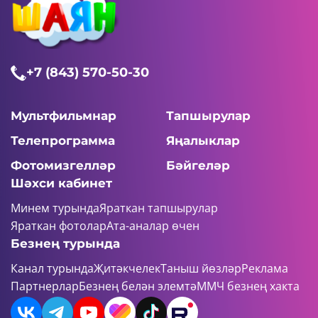
+7 (843) 570-50-30
Мультфильмнар
Тапшырулар
Телепрограмма
Яңалыклар
Фотомизгелләр
Бәйгеләр
Шәхси кабинет
Минем турында
Яраткан тапшырулар
Яраткан фотолар
Ата-аналар өчен
Безнең турында
Канал турында
Җитәкчелек
Таныш йөзләр
Реклама
Партнерлар
Безнең белән элемтә
ММЧ безнең хакта