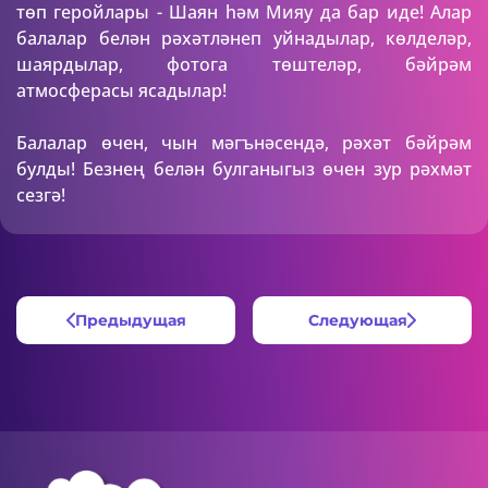
төп геройлары - Шаян һәм Мияу да бар иде! Алар
балалар белән рәхәтләнеп уйнадылар, көлделәр,
шаярдылар, фотога төштеләр, бәйрәм
атмосферасы ясадылар!
Балалар өчен, чын мәгънәсендә, рәхәт бәйрәм
булды! Безнең белән булганыгыз өчен зур рәхмәт
сезгә!
Предыдущая
Следующая