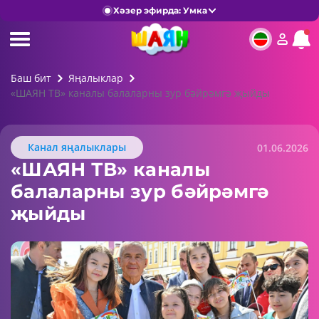
Хәзер эфирда: Умка
Баш бит
Яңалыклар
«ШАЯН ТВ» каналы балаларны зур бәйрәмгә җыйды
Канал яңалыклары
01.06.2026
«ШАЯН ТВ» каналы
балаларны зур бәйрәмгә
җыйды