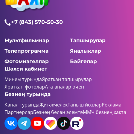
+7 (843) 570-50-30
Мультфильмнар
Тапшырулар
Телепрограмма
Яңалыклар
Фотомизгелләр
Бәйгеләр
Шәхси кабинет
Минем турында
Яраткан тапшырулар
Яраткан фотолар
Ата-аналар өчен
Безнең турында
Канал турында
Җитәкчелек
Таныш йөзләр
Реклама
Партнерлар
Безнең белән элемтә
ММЧ безнең хакта