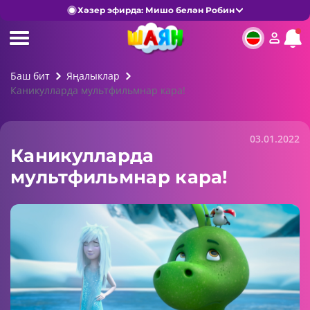
Хәзер эфирда: Мишо белән Робин
Баш бит
Яңалыклар
Каникулларда мультфильмнар кара!
03.01.2022
Каникулларда
мультфильмнар кара!