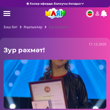
Хәзер эфирда: Балкучы йолдыз
Баш бит
Яңалыклар
Зур рәхмәт!
11.12.2020
Зур рәхмәт!