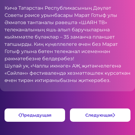
Кичә Татарстан Республикасының Дәүләт
Советы рәисе урынбасары Марат Готыф улы
Әхмәтов тантаналы рәвештә «ШАЯН ТВ»
телеканалының яшь алып баручыларына
кыйммәтле бүләкләр – 35 заманча планшет
тапшырды. Киң күңеллелеге өчен без Марат
Готыф улына бөтен телеканал исеменнән
рәхмәтебезне белдерәбез!
Шулай ук, «Чаллы икмәге» АҖ җитәкчелегенә
«Сәйлән» фестивалендә хезмәттәшлек күрсәткән
өчен тирән ихтирамыбызны җиткерәбез.
Предыдущая
Следующая