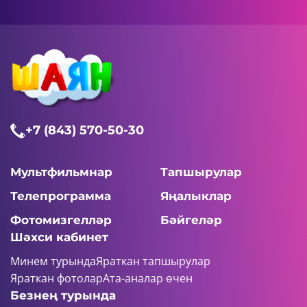
+7 (843) 570-50-30
Мультфильмнар
Тапшырулар
Телепрограмма
Яңалыклар
Фотомизгелләр
Бәйгеләр
Шәхси кабинет
Минем турында
Яраткан тапшырулар
Яраткан фотолар
Ата-аналар өчен
Безнең турында