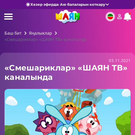
Хәзер эфирда: Аю балаларын коткару
Баш бит
Яңалыклар
«Смешариклар» «ШАЯН ТВ» каналында
03.11.2021
«Смешариклар» «ШАЯН ТВ»
каналында