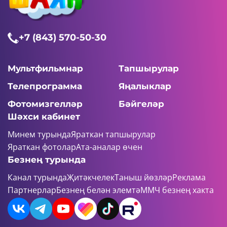
+7 (843) 570-50-30
Мультфильмнар
Тапшырулар
Телепрограмма
Яңалыклар
Фотомизгелләр
Бәйгеләр
Шәхси кабинет
Минем турында
Яраткан тапшырулар
Яраткан фотолар
Ата-аналар өчен
Безнең турында
Канал турында
Җитәкчелек
Таныш йөзләр
Реклама
Партнерлар
Безнең белән элемтә
ММЧ безнең хакта