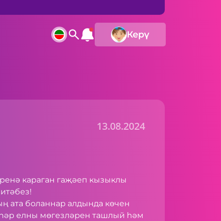
Керү
13.08.2024
ренә караган гаҗәеп кызыклы
итәбез!
ың ата боланнар алдында көчен
н һәр елны мөгезләрен ташлый һәм