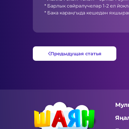
* Барлык сөйрәлүчеләр 1-2 ел йокла
* Бака караңгыда кешедән яхшырак
Предыдущая статья
Мул
Яңа