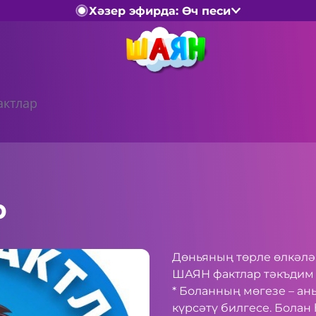
Хәзер эфирда: Өч песи
ктлар
р
Дөньяның төрле өлкәлә
ШАЯН фактлар тәкъдим 
* Боланның мөгезе – ан
күрсәтү билгесе. Бола