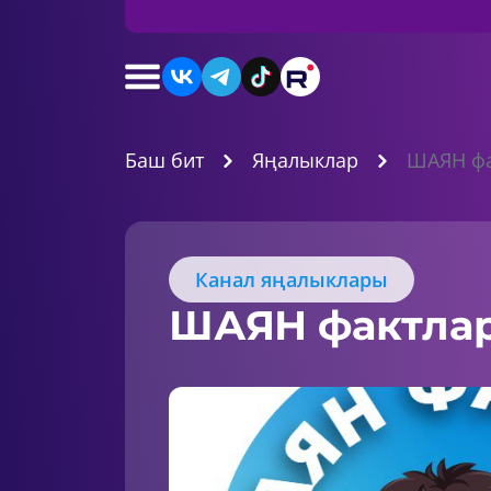
Баш бит
Яңалыклар
ШАЯН фа
Канал яңалыклары
ШАЯН фактла