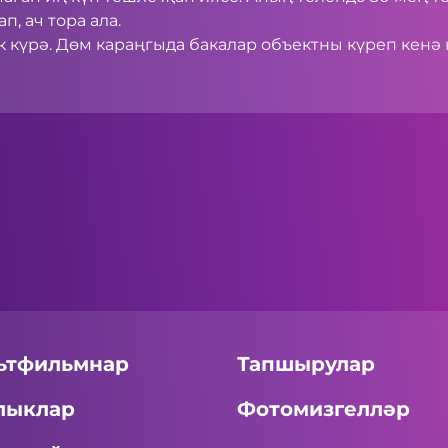
п, ач тора ала.
 күрә. Дөм караңгыда бакалар объектны күреп кенә 
ьтфильмнар
Тапшырулар
лыклар
Фотомизгелләр