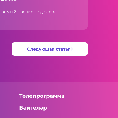
калмый, төсләрне дә аера.
Следующая статья
Телепрограмма
Бәйгеләр