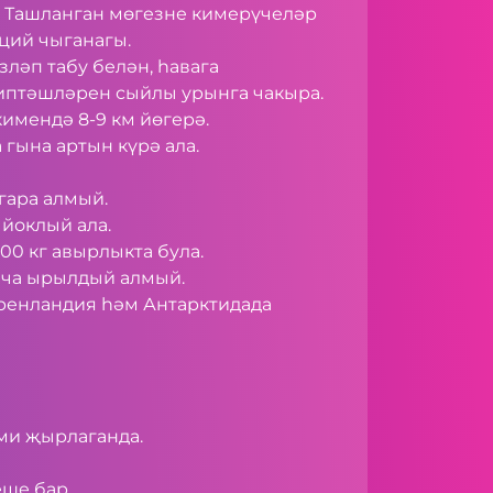
а. Ташланган мөгезне кимерүчеләр
ьций чыганагы.
зләп табу белән, һавага
иптәшләрен сыйлы урынга чакыра.
кимендә 8-9 км йөгерә.
гына артын күрә ала.
гара алмый.
 йоклый ала.
100 кг авырлыкта була.
йча ырылдый алмый.
Гренландия һәм Антарктидада
нми җырлаганда.
еше бар.