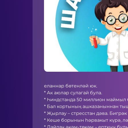
еланнар бөтенләй юк.
* Ак аюлар сулагай була.
* Һиндстанда 50 миллион маймыл 
* Бал кортының ашказаныннан тыш
* Җырлау – стресстан дәва. Бигрә
* Кеше борынын һәрвакыт күрә, л
* Лайлач әкәм-төкәм – ерткыч бул