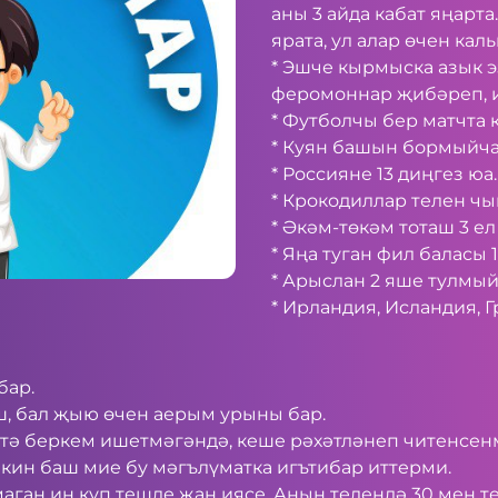
аны 3 айда кабат яңарт
ярата, ул алар өчен кал
* Эшче кырмыска азык э
феромоннар җибәреп, 
* Футболчы бер матчта 
* Куян башын бормыйча 
* Россияне 13 диңгез юа.
* Крокодиллар телен чы
* Әкәм-төкәм тоташ 3 ел
* Яңа туган фил баласы 
* Арыслан 2 яше тулмы
* Ирландия, Исландия, 
бар.
, бал җыю өчен аерым урыны бар.
к тә беркем ишетмәгәндә, кеше рәхәтләнеп читенсе
әкин баш мие бу мәгълүматка игътибар иттерми.
маган иң күп тешле җан иясе. Аның телендә 30 мең т