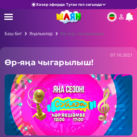
Хәзер эфирда: Туган тел сагында
Баш бит
Яңалыклар
Өр-яңа чыгарылыш!
07.10.2021
Өр-яңа чыгарылыш!