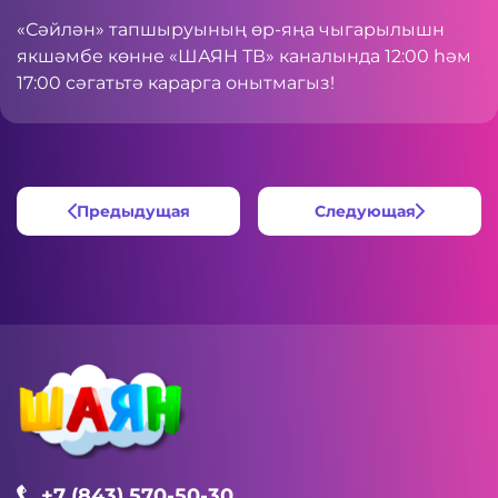
«Сәйлән» тапшыруының өр-яңа чыгарылышн
якшәмбе көнне «ШАЯН ТВ» каналында 12:00 һәм
17:00 сәгатьтә карарга онытмагыз!
Предыдущая
Следующая
+7 (843) 570-50-30