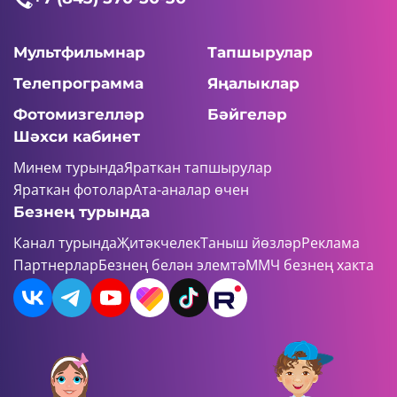
Мультфильмнар
Тапшырулар
Телепрограмма
Яңалыклар
Фотомизгелләр
Бәйгеләр
Шәхси кабинет
Минем турында
Яраткан тапшырулар
Яраткан фотолар
Ата-аналар өчен
Безнең турында
Канал турында
Җитәкчелек
Таныш йөзләр
Реклама
Партнерлар
Безнең белән элемтә
ММЧ безнең хакта