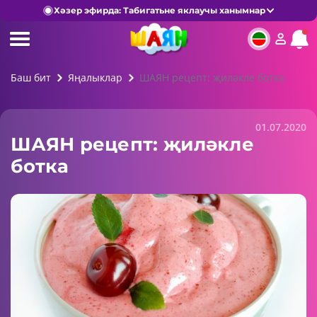
Хәзер эфирда: Табигатьне яклаучы ханымнар
Баш бит
Яңалыклар
ШАЯН рецепт: җиләкле ботка
01.07.2020
ШАЯН рецепт: җиләкле
ботка