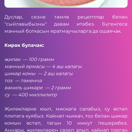
Дуслар, сезне тәмле рецептлар белән
"сыйлавыбызны" дәвам итәбез. Бүгенгесе
манный боткасын яратмаучыларга да ошаячак.
Кирәк булачак:
җиләк
— 100 грамм
м
анный ярмасы
— 4 аш калагы
шикәр комы
— 2 аш калагы
тоз
— тәменчә
в
аниль
шикәре
— 2 г
рамм
су
— 400 м
иллилитр
Җиләкләрне юып, мискәгә салабыз, су өстәп
плитәгә куябыз. Кайнап чыккач, тоз белән шикәр
комын өстәп, тагын 10 минут пешерәбез.
Аннары, җиләкләрен сөзеп алып, кайнап торган