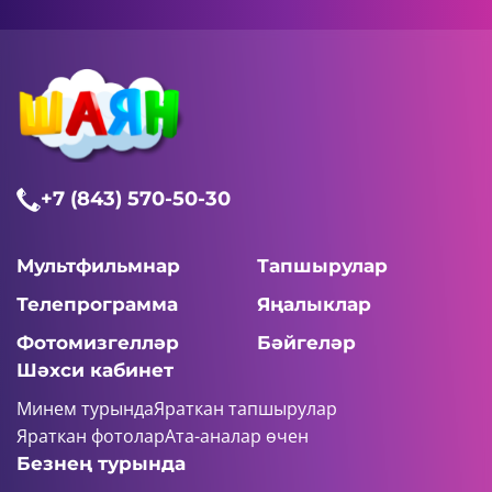
+7 (843) 570-50-30
Мультфильмнар
Тапшырулар
Телепрограмма
Яңалыклар
Фотомизгелләр
Бәйгеләр
Шәхси кабинет
Минем турында
Яраткан тапшырулар
Яраткан фотолар
Ата-аналар өчен
Безнең турында