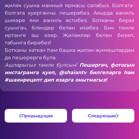
җиләк суына манный ярмасы салабыз. Болгата-
болгата куерганчы пешерәбез. Ахырда ваниль
шикәре яки ваниль өстибез. Ботканы бераз
суынгач, блендер белән изәбез. Бик тәмле
иртәнге аш әзер. Җиләкләр белән бизәп,
табынга бирәбез!
Ботканы каткан һәм башка җиләк-җимешләрдән
дә пешерергә була.
Ашларыгыз тәмле булсын!
Пешергәч, фотосын
инстаграмга куеп, @shaiantv билгеләргә һәм
#шаянрецепт дип язарга онытмагыз!
Предыдущая
Следующая