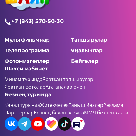
+7 (843) 570-50-30
Мультфильмнар
Тапшырулар
Телепрограмма
Яңалыклар
Фотомизгелләр
Бәйгеләр
Шәхси кабинет
Минем турында
Яраткан тапшырулар
Яраткан фотолар
Ата-аналар өчен
Безнең турында
Канал турында
Җитәкчелек
Таныш йөзләр
Реклама
Партнерлар
Безнең белән элемтә
ММЧ безнең хакта