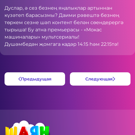
Дуслар, ә сез безнең яңалыклар артыннан
күзәтеп барасызмы? Даими рәвештә безнең
төркем сезне шәп контент белән сөендерергә
тырыша! Бу атна премьерасы - «Мокас
машиналары» мультсериалы!
Дүшәмбедән җомгага кадәр 14:15 һәм 22:15тә!
Предыдущая
Следующая