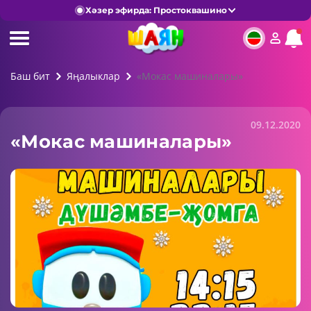
Хәзер эфирда: Простоквашино
Баш бит
Яңалыклар
«Мокас машиналары»
09.12.2020
«Мокас машиналары»