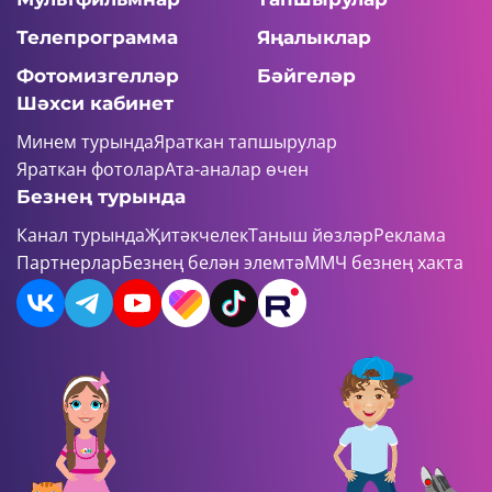
Телепрограмма
Яңалыклар
Фотомизгелләр
Бәйгеләр
Шәхси кабинет
Минем турында
Яраткан тапшырулар
Яраткан фотолар
Ата-аналар өчен
Безнең турында
Канал турында
Җитәкчелек
Таныш йөзләр
Реклама
Партнерлар
Безнең белән элемтә
ММЧ безнең хакта