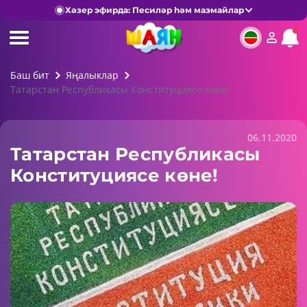
Хәзер эфирда: Песиләр һәм маэмайлар
Баш бит
Яңалыклар
Татарстан Республикасы Конституциясе көне!
06.11.2020
Татарстан Республикасы
Конституциясе көне!