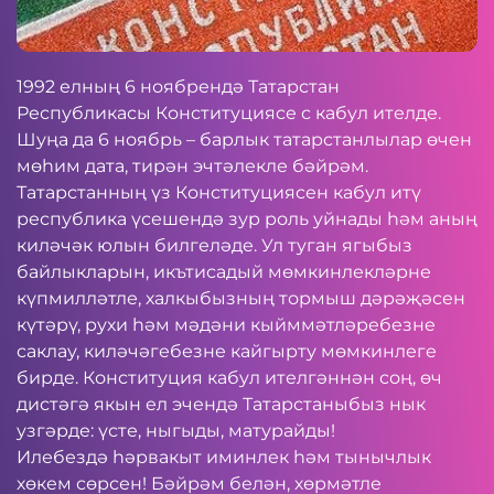
1992 елның 6 ноябрендә Татарстан
Республикасы Конституциясе с кабул ителде.
Шуңа да 6 ноябрь – барлык татарстанлылар өчен
мөһим дата, тирән эчтәлекле бәйрәм.
Татарстанның үз Конституциясен кабул итү
республика үсешендә зур роль уйнады һәм аның
киләчәк юлын билгеләде. Ул туган ягыбыз
байлыкларын, икътисадый мөмкинлекләрне
күпмилләтле, халкыбызның тормыш дәрәҗәсен
күтәрү, рухи һәм мәдәни кыйммәтләребезне
саклау, киләчәгебезне кайгырту мөмкинлеге
бирде. Конституция кабул ителгәннән соң, өч
дистәгә якын ел эчендә Татарстаныбыз нык
узгәрде: үсте, ныгыды, матурайды!
Илебездә һәрвакыт иминлек һәм тынычлык
хөкем сөрсен! Бәйрәм белән, хөрмәтле