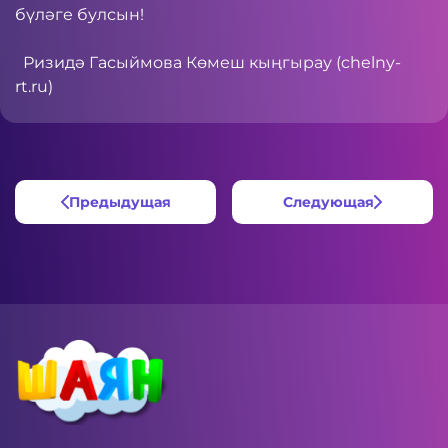
бүләге булсын!
Ризидә Гасыймова
Көмеш кыңгырау (chelny-
rt.ru)
Предыдущая
Следующая