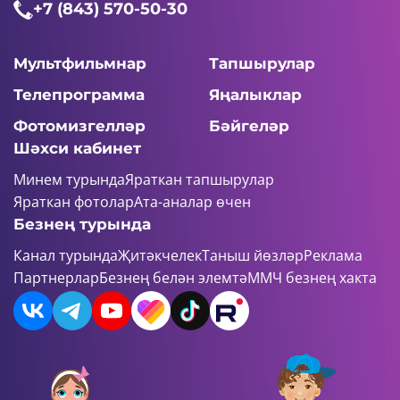
+7 (843) 570-50-30
Мультфильмнар
Тапшырулар
Телепрограмма
Яңалыклар
Фотомизгелләр
Бәйгеләр
Шәхси кабинет
Минем турында
Яраткан тапшырулар
Яраткан фотолар
Ата-аналар өчен
Безнең турында
Канал турында
Җитәкчелек
Таныш йөзләр
Реклама
Партнерлар
Безнең белән элемтә
ММЧ безнең хакта