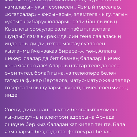
язмаларын укып сөенәсең... Язмый торсалар,
«югалсалар» – юксынасың, элемтәгә чыгу, тагын
«уятып җибәрү» юлларын эзли башлыйсың.
Кызыклы сораулар эзләп табып, газетага
шундый язма кирәк иде, син генә яза аласың
инде аны ди-ди, ихлас мактау сүзләрен
кызганмыйча «заказ бирәсең». Һәм, Аллага
шөкер, язалар да бит безнең балалар! Ничек
кенә язалар әле! Аларның татар теле дәресе
өчен түгел, болай гына, үз теләкләре белән
татарча фикер йөртергә, матур-матур җөмләләр
төзергә тырышуларын күреп, ничек сөенмисең
инде!
Сөенү, дигәннән – шулай бервакыт «Көмеш
кыңгырау»ның электрон адресына Арчада
яшәүче бер кыз баладан хат килеп төште. Бала
язмаларын без, гадәттә, фотосурәт белән