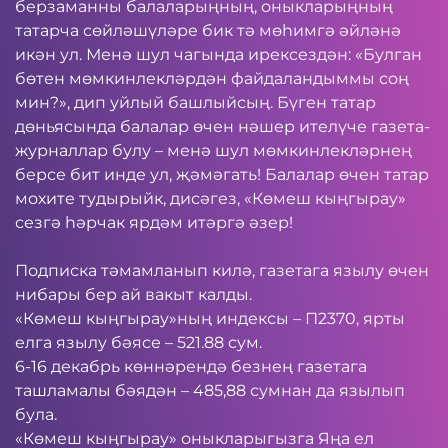
берзаманны балаларыңның, оныкларыңның
татарча сөйләшүләре бик тә мөһимгә әйләнә
икән ул. Менә шул чагында ирексездән: «Булган
бөтен мөмкинлекләрдән файдаландыммы соң
мин?», дип уйлый башлыйсың. Бүген татар
дөньясында балалар өчен нәшер ителүче газета-
журналлар булу – менә шул мөмкинлекләрнең
берсе бит инде ул, җәмәгать! Балалар өчен татар
мохите тудырыйк, дисәгез, «Көмеш кыңгырау»
сезгә һәрчак ярдәм итәргә әзер!
Подписка тәмамланып килә, газетага язылу өчен
нибары бер ай вакыт калды.
«Көмеш кыңгырау»ның индексы – П2370, ярты
елга язылу бәясе – 521.88 сум.
6-16 декабрь көннәрендә безнең газетага
ташламалы бәядән – 485,88 сумнан да язылып
була.
«Көмеш кыңгырау» оныкларыгызга Яңа ел