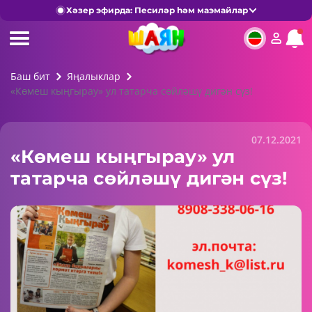
Хәзер эфирда: Песиләр һәм маэмайлар
Баш бит
Яңалыклар
«Көмеш кыңгырау» ул татарча сөйләшү дигән сүз!
07.12.2021
«Көмеш кыңгырау» ул
татарча сөйләшү дигән сүз!