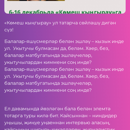
«Көмеш кыңгырау» ул татарча сөйләшү дигән
сүз!
Балалар-яшүсмерләр белән эшләү – кызык инде
ул. Укытучы булмасам да, беләм. Хәер, без,
балалар матбугатында эшләүчеләр,
укытучылардан киммени соң инде?
Балалар-яшүсмерләр белән эшләү – кызык инде
ул. Укытучы булмасам да, беләм. Хәер, без,
балалар матбугатында эшләүчеләр,
укытучылардан киммени соң инде?
Ел дәвамында йөзләгән бала белән элемтә
тотарга туры килә бит. Кайсыннан – ниндидер
уңышы, җиңүе уңаеннан интервью аласың,
кайсының шигырь-хикәяләрен, журналистик