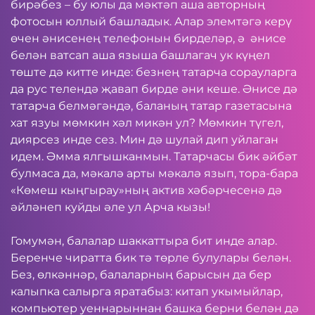
бирәбез – бу юлы да мәктәп аша авторның
фотосын юллый башладык. Алар элемтәгә керү
өчен әнисенең телефонын бирделәр, ә әнисе
белән ватсап аша языша башлагач ук күңел
төште дә китте инде: безнең татарча сорауларга
да рус телендә җавап бирде әни кеше. Әнисе дә
татарча белмәгәндә, баланың татар газетасына
хат язуы мөмкин хәл микән ул? Мөмкин түгел,
диярсез инде сез. Мин дә шулай дип уйлаган
идем. Әмма ялгышканмын. Татарчасы бик әйбәт
булмаса да, мәкалә арты мәкалә язып, тора-бара
«Көмеш кыңгырау»ның актив хәбәрчесенә дә
әйләнеп куйды әле ул Арча кызы!
Гомумән, балалар шаккаттыра бит инде алар.
Беренче чиратта бик тә төрле булулары белән.
Без, өлкәннәр, балаларның барысын да бер
калыпка салырга яратабыз: китап укымыйлар,
компьютер уеннарыннан башка берни белән дә