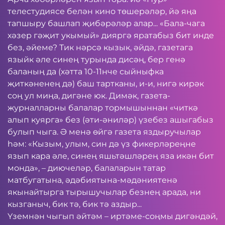
телестудиясе белән кино төшерәләр, йә яңа
тапшыру башлап җибәрәләр алар... «Бала-чага
хәзер гәҗит укымый» дияргә яратабыз бит инде
без, әйеме? Тик нәрсә кызык, әйдә, газетага
языйк әле синең турында дисәң, бер генә
баланың да (хәтта 10-11нче сыйныфка
җиткәненең дә) баш тартканы, и-и, нигә кирәк
соң ул миңа, дигәне юк. Димәк, газета-
журналларны балалар тормышыннан «читкә
алып куярга» без (әти-әниләр) үзебез ашыгабыз
булып чыга. Ә менә өйгә газета яздыручылар
һәм: «Кызым, улым, син дә үз фикерләреңне
язып кара әле, синең яшьтәшләрең яза икән бит
монда», – диючеләр, балаларын татар
матбугатына, әдәбиятына-мәдәниятенә
якынайтырга тырышучылар безнең арада, ни
кызганыч, бик тә, бик тә аздыр...
Үземнән чыгып әйтәм – иртәме-соңмы дигәндәй,