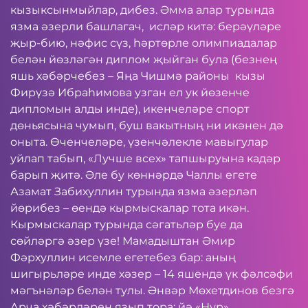
кызыксынмыйлар, дибез. Әмма алар турында
язма әзерли башлагач, исләр китә: берәүләре
җыр-бию, нәфис сүз, һәртөрле олимпиадалар
белән йөзләгән диплом җыйган була (безнең
яшь хәбәрчебез – Яңа Чишмә районы кызы
Фирүзә Ибраһимова узган ел ук йөзенче
дипломын алды инде), икенчеләре спорт
дөньясына чумып, буш вакытның ни икәнен дә
оныта. Өченчеләре, үзенчәлекле мавыгулар
уйлап табып, «Лучше всех» тапшыруына кадәр
барып җитә. Әле бу көннәрдә Чаллы егете
Азамат Забихуллин турында язма әзерләп
йөрибез – өендә кырмыскалар тота икән.
Кырмыскалар турында сәгатьләр буе да
сөйләргә әзер үзе! Мамадыштан Әмир
Фәрхуллин исемле егетебез бар: аның
шигырьләре инде хәзер – 14 яшендә үк фәлсәфи
мәгънәләр белән тулы. Әнвәр Мөхетдинов безгә
Арча хәбәрләрен язып тора: йә «Нур»