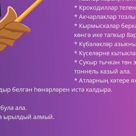
* Крокодиллар телен
* Акчарлаклар тозлы 
* Кырмыскалар берк
көнгә ике тапкыр 8әр
* Күбәләкләр азыкны
* Күселәрне кытыклас
* Сукыр тычкан төн 
тоннель казый ала.
* Атларның хәтере я
дыр белгән һөнәрләрен истә калдыра.
була ала.
а ырылдый алмый.