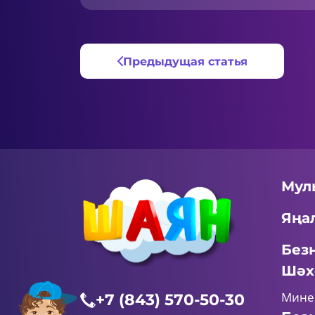
Предыдущая статья
Мул
Яңа
Без
Шәх
Мине
+7 (843) 570-50-30