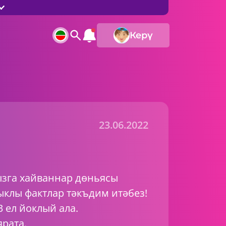
Керү
23.06.2022
зга хайваннар дөньясы
ыклы фактлар тәкъдим итәбез!
3 ел йоклый ала.
ярата.