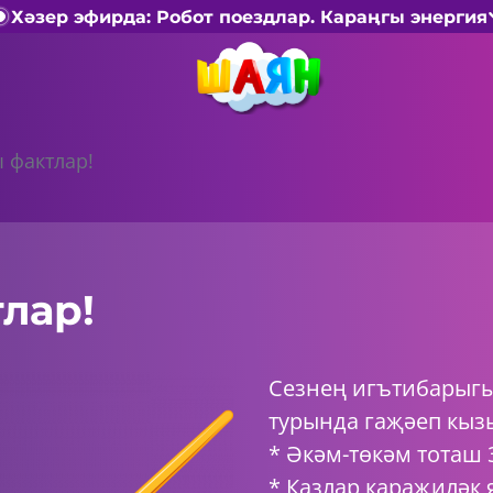
Хәзер эфирда: Робот поездлар. Караңгы энергия
 фактлар!
лар!
Сезнең игътибарыгы
турында гаҗәеп кыз
* Әкәм-төкәм тоташ 
* Казлар караҗиләк 