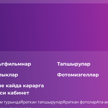
ьтфильмнар
Тапшырулар
лыклар
Фотомизгелләр
не кайда карарга
си кабинет
м турында
Яраткан тапшырулар
Яраткан фотолар
Ата-а