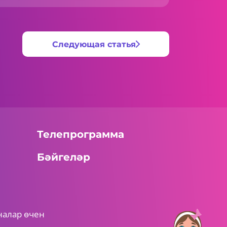
Следующая статья
Телепрограмма
Бәйгеләр
налар өчен