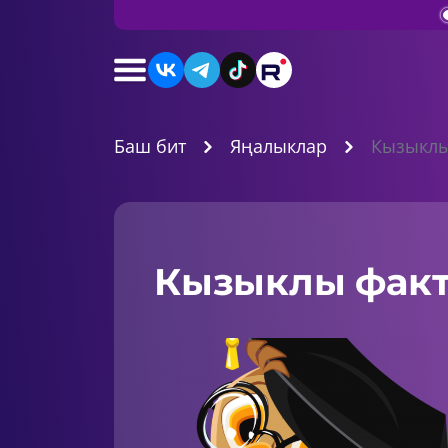
Баш бит
Яңалыклар
Кызыклы
Кызыклы факт