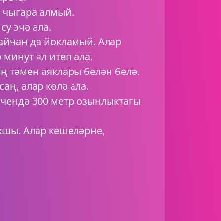
 чыгара алмый.
су эчә ала.
айчан да йокламый. Алар
 минут ял итеп ала.
ң тәмен аяклары белән белә.
аң, алар көлә ала.
эчендә 300 метр озынлыктагы
хшы. Алар кешеләрне,