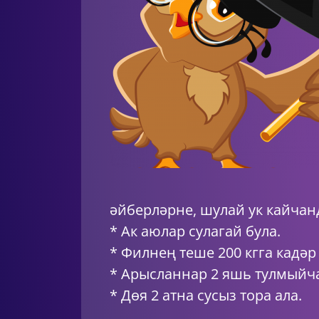
әйберләрне, шулай ук кайчан
* Ак аюлар сулагай була.
* Филнең теше 200 кгга кадәр 
* Арысланнар 2 яшь тулмыйч
* Дөя 2 атна сусыз тора ала.