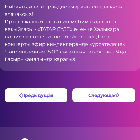
Ниһаять, әлеге грандиоз чараны сез дә күрә
алачаксыз!
Иртәгә халкыбызның иң мөһим мәдәни ел
вакыйгасы - «ТАТАР СҮЗЕ» өченче Халыкара
нәфис сүз телевизион бәйгесенең Гала-
концерты эфир киңлекләрендә күрсәтеләчәк!
9 апрель көнне 15:00 сәгатьтә «Татарстан - Яңа
Гасыр» каналында карагыз!
Предыдущая
Следующая