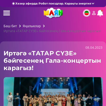
Хәзер эфирда: Робот поездлар. Караңгы энергия
Баш бит
Яңалыклар
Иртәгә «ТАТАР СҮЗЕ» бәйгесенең Гала-концертын карагыз!
08.04.2023
Иртәгә «ТАТАР СҮЗЕ»
бәйгесенең Гала-концертын
карагыз!