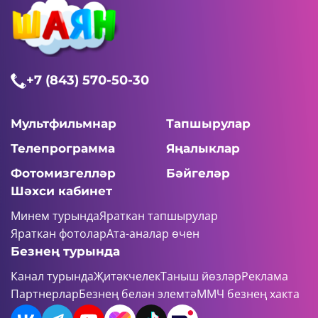
+7 (843) 570-50-30
Мультфильмнар
Тапшырулар
Телепрограмма
Яңалыклар
Фотомизгелләр
Бәйгеләр
Шәхси кабинет
Минем турында
Яраткан тапшырулар
Яраткан фотолар
Ата-аналар өчен
Безнең турында
Канал турында
Җитәкчелек
Таныш йөзләр
Реклама
Партнерлар
Безнең белән элемтә
ММЧ безнең хакта