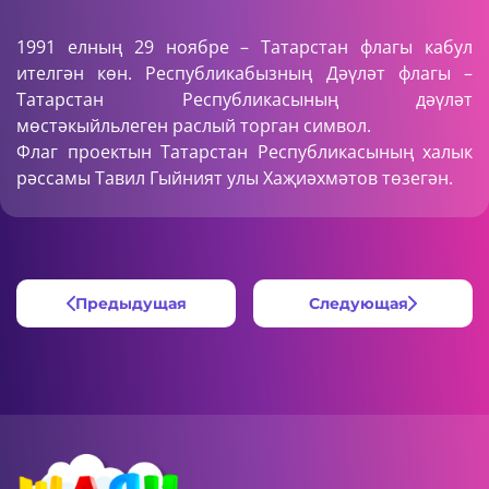
1991 елның 29 ноябре – Татарстан флагы кабул
ителгән көн. Республикабызның Дәүләт флагы –
Татарстан Республикасының дәүләт
мөстәкыйльлеген раслый торган символ.
Флаг проектын Татарстан Республикасының халык
рәссамы Тавил Гыйният улы Хаҗиәхмәтов төзегән.
Предыдущая
Следующая