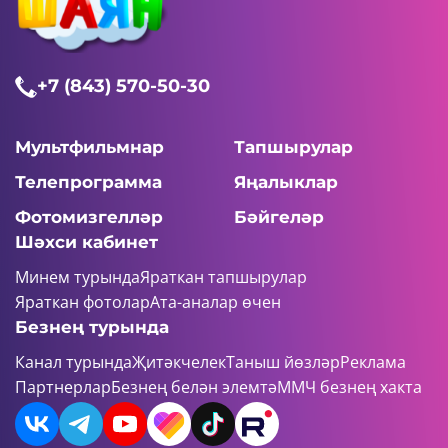
+7 (843) 570-50-30
Мультфильмнар
Тапшырулар
Телепрограмма
Яңалыклар
Фотомизгелләр
Бәйгеләр
Шәхси кабинет
Минем турында
Яраткан тапшырулар
Яраткан фотолар
Ата-аналар өчен
Безнең турында
Канал турында
Җитәкчелек
Таныш йөзләр
Реклама
Партнерлар
Безнең белән элемтә
ММЧ безнең хакта