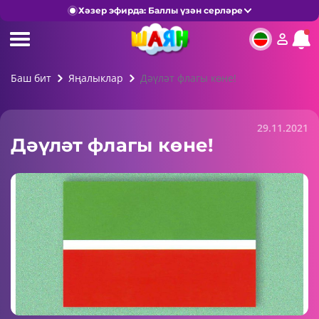
Хәзер эфирда: Баллы үзән серләре
Баш бит
Яңалыклар
Дәүләт флагы көне!
29.11.2021
Дәүләт флагы көне!