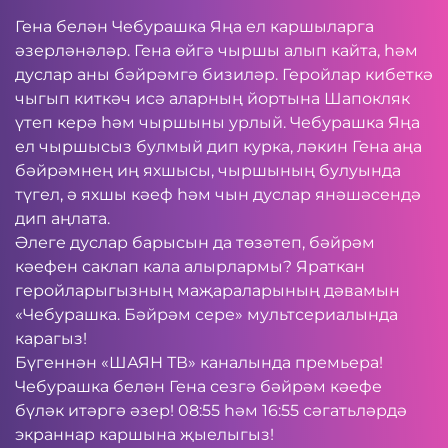
Гена белән Чебурашка Яңа ел каршыларга
әзерләнәләр. Гена өйгә чыршы алып кайта, һәм
дуслар аны бәйрәмгә бизиләр. Геройлар кибеткә
чыгып киткәч исә аларның йортына Шапокляк
үтеп керә һәм чыршыны урлый. Чебурашка Яңа
ел чыршысыз булмый дип курка, ләкин Гена аңа
бәйрәмнең иң яхшысы, чыршының булуында
түгел, ә яхшы кәеф һәм чын дуслар янәшәсендә
дип аңлата.
Әлеге дуслар барысын да төзәтеп, бәйрәм
кәефен саклап кала алырлармы? Яраткан
геройларыгызның маҗараларының дәвамын
«Чебурашка. Бәйрәм сере» мультсериалында
карагыз!
Бүгеннән «ШАЯН ТВ» каналында премьера!
Чебурашка белән Гена сезгә бәйрәм кәефе
бүләк итәргә әзер! 08:55 һәм 16:55 сәгатьләрдә
экраннар каршына җыелыгыз!