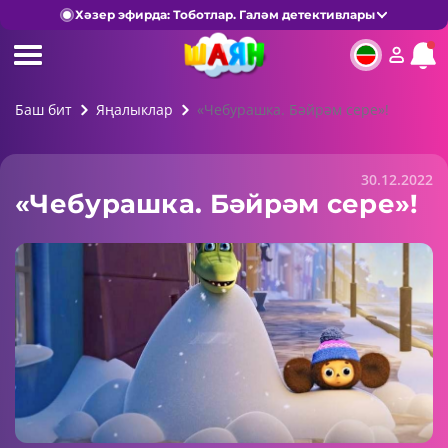
Хәзер эфирда: Тоботлар. Галәм детективлары
Баш бит
Яңалыклар
«Чебурашка. Бәйрәм сере»!
30.12.2022
«Чебурашка. Бәйрәм сере»!