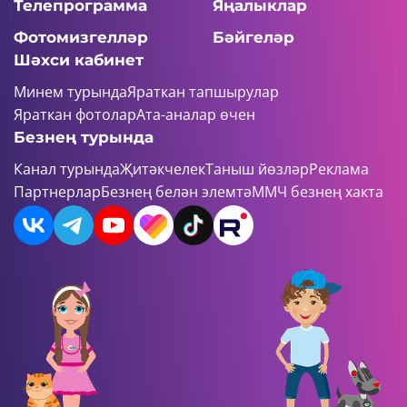
Телепрограмма
Яңалыклар
Фотомизгелләр
Бәйгеләр
Шәхси кабинет
Минем турында
Яраткан тапшырулар
Яраткан фотолар
Ата-аналар өчен
Безнең турында
Канал турында
Җитәкчелек
Таныш йөзләр
Реклама
Партнерлар
Безнең белән элемтә
ММЧ безнең хакта