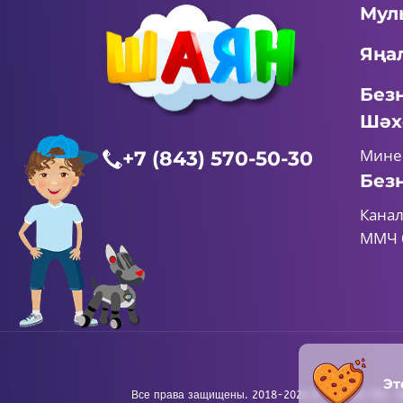
Мул
Яңа
Без
Шәх
Мине
+7 (843) 570-50-30
Без
Канал
ММЧ 
Эт
Все права защищены. 2018-2026 © «ШАЯН ТВ». Т