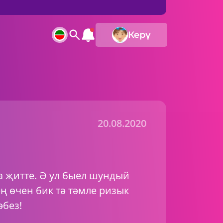
Керү
20.08.2020
а җитте. Ә ул быел шундый
ең өчен бик тә тәмле ризык
әбез!