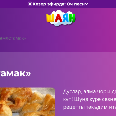
Хәзер эфирда: Өч песи
әмлетамак»
амак»
Дуслар, алма чоры д
күп! Шуңа күрә сезн
рецепты тәкъдим ит