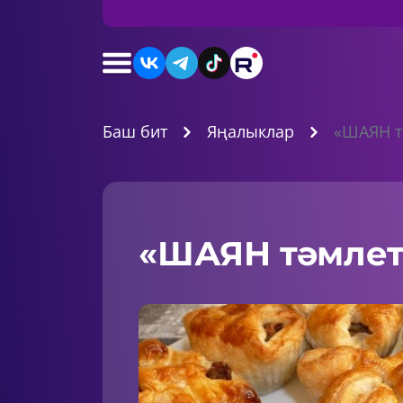
Баш бит
Яңалыклар
«ШАЯН т
«ШАЯН тәмлет