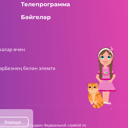
Телепрограмма
Бәйгеләр
налар өчен
ар
Безнең белән элемтә
Хорошо
8 от 22.06.2018 выдано Федеральной службой по