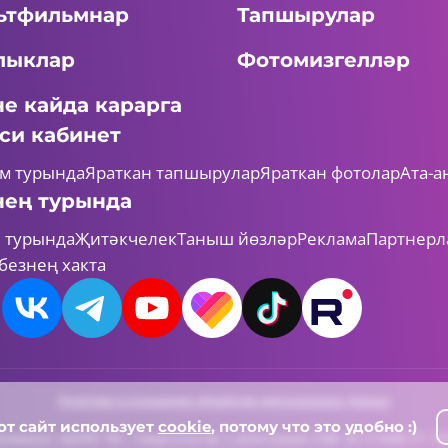
ьтфильмнар
Тапшырулар
лыклар
Фотомизгелләр
не кайда карарга
си кабинет
м турында
Яраткан тапшырулар
Яраткан фотолар
Ата-а
нең турында
 турында
Җитәкчелек
Таныш йөзләр
Реклама
Партнерл
безнең хакта
Политика в отношении обработки персональных данных
от сайт использует
cookie
, потому что это удобно :)
елеканал «ШАЯН ТВ», Свидетельство о регистрации СМИ Эл-Л №ФС77-7313