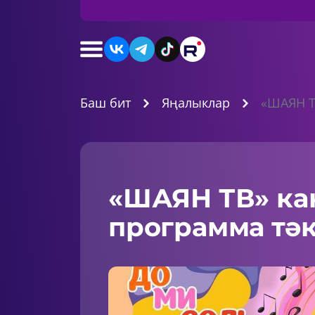
Баш бит
Яңалыклар
«ШАЯН Т
«ШАЯН ТВ» ка
программа тә