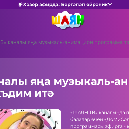
Хәзер эфирда: Бергәләп өйрәник
В» каналы яңа музыкаль-анимацион программа тә
налы яңа музыкаль-а
къдим итә
«ШАЯН ТВ» каналында п
балалар өчен «ДоМиСо
программасы эфирга чы