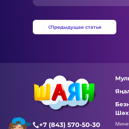
Предыдущая статья
Мул
Яңа
Без
Шәх
Мине
+7 (843) 570-50-30