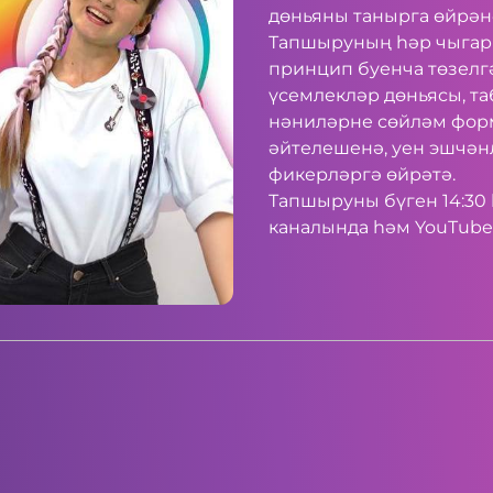
дөньяны танырга өйрән
Тапшыруның һәр чыгар
принцип буенча төзелг
үсемлекләр дөньясы, та
нәниләрне сөйләм фор
әйтелешенә, уен эшчәнл
фикерләргә өйрәтә.
Тапшыруны бүген 14:30 
каналында һәм
YouTube