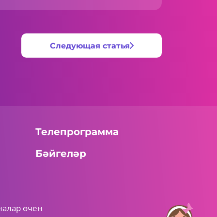
Следующая статья
Телепрограмма
Бәйгеләр
налар өчен