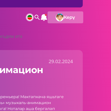
Керү
къдим итә
29.02.2024
нимацион
ремьера! Мәктәпкәчә яшьтәге
ль» музыкаль-анимацион
га! Ноталар аша бергәләп