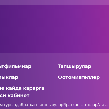
ьтфильмнар
Тапшырулар
лыклар
Фотомизгелләр
не кайда карарга
си кабинет
м турында
Яраткан тапшырулар
Яраткан фотолар
Ата-а