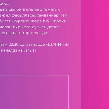
әбез!
ылышы билгеле бер тематик
ән: ел фасыллары, хайваннар һәм
бигать күренешләре һ.б. Проект
малаштырырга, сүзнең дөрес
еге аша татар телендә
һәм 22:30 сәгатьләрдә «ШАЯН ТВ»
каналда карагыз!