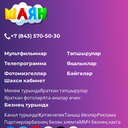
+7 (843) 570-50-30
Мультфильмнар
Тапшырулар
Телепрограмма
Яңалыклар
Фотомизгелләр
Бәйгеләр
Шәхси кабинет
Минем турында
Яраткан тапшырулар
Яраткан фотолар
Ата-аналар өчен
Безнең турында
Канал турында
Җитәкчелек
Таныш йөзләр
Реклама
Партнерлар
Безнең белән элемтә
ММЧ безнең хакта