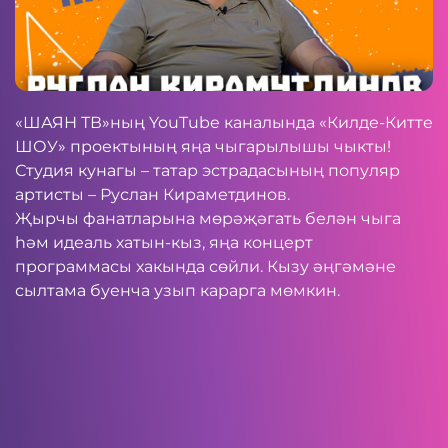
«ШАЯН ТВ»ның
YouTube
каналында «Килде-Китте
ШОУ» проектының яңа чыгарылышы чыкты!
Студия кунагы – татар эстрадасының популяр
артисты – Руслан Кираметдинов.
Җырчы фанатларына мөрәҗәгать белән чыга
һәм идеаль хатын-кыз, яңа концерт
программасы хакында сөйли. Кызу әңгәмәне
сылтама
буенча узып карарга мөмкин.