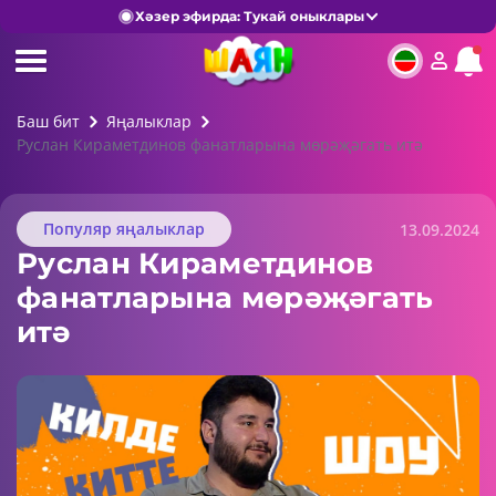
Хәзер эфирда: Тукай оныклары
Баш бит
Яңалыклар
Руслан Кираметдинов фанатларына мөрәҗәгать итә
Популяр яңалыклар
13.09.2024
Руслан Кираметдинов
фанатларына мөрәҗәгать
итә