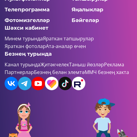
Телепрограмма
Яңалыклар
Фотомизгелләр
Бәйгеләр
Шәхси кабинет
Минем турында
Яраткан тапшырулар
Яраткан фотолар
Ата-аналар өчен
Безнең турында
Канал турында
Җитәкчелек
Таныш йөзләр
Реклама
Партнерлар
Безнең белән элемтә
ММЧ безнең хакта