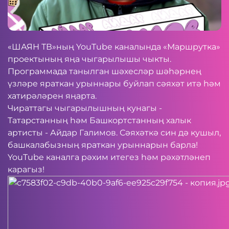
«ШАЯН ТВ»ның
YouTube
каналында «Маршрутка»
проектының яңа чыгарылышы чыкты.
Программада танылган шәхесләр шәһәрнең
үзләре яраткан урыннары буйлап сәяхәт итә һәм
хатирәләрен яңарта.
Чираттагы чыгарылышның кунагы -
Татарстанның һәм Башкортстанның халык
артисты - Айдар Галимов. Сәяхәткә син дә кушыл,
башкалабызның яраткан урыннарын барла!
YouTube
каналга рәхим итегез һәм рәхәтләнеп
карагыз!