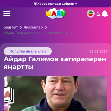
Хәзер эфирда: Сәйлән
Баш бит
Яңалыклар
Айдар Галимов хатирәләрен яңартты
Популяр яңалыклар
03.05.2024
Айдар Галимов хатирәләрен
яңартты