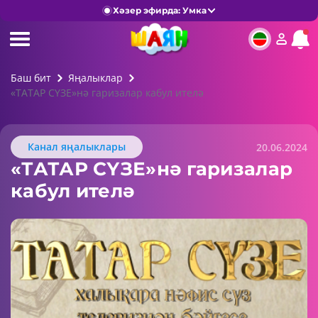
Хәзер эфирда: Умка
Баш бит
Яңалыклар
«ТАТАР СҮЗЕ»нә гаризалар кабул ителә
Канал яңалыклары
20.06.2024
«ТАТАР СҮЗЕ»нә гаризалар
кабул ителә