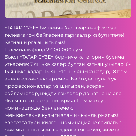
«ТАТАР СҮЗЕ» бишенче Халыкара нәфис сүз
телевизион бәйгесенә гаризалар кабул ителә!
Катнашырга ашыгыгыз!
Премиаль фонд 2 000 000 сум.
Быел «ТАТАР СҮЗЕ» берничә категория буенча
үткәрелә: 7 яшькә кадәр булган катнашучылар, 8-
13 яшькә кадәр, 14 яшьтән 17 яшькә кадәр, 18 һәм
аннан өлкәнрәкләр өчен. Бәйгедә шулай ук
профессионаллар, үз шигырен, әсәрен
сөйләүчеләр, иҗади гаиләләр дә катнаша ала.
Чыгышлар проза, шигърият һәм махсус
номинациядә бәяләнәчәк.
Мөмкинлекне кулыгыздан ычкындырмагыз!
Үзегезгә туры килгән номинацияне сайлагыз
һәм чыгышыгызны видеога төшереп, анкета