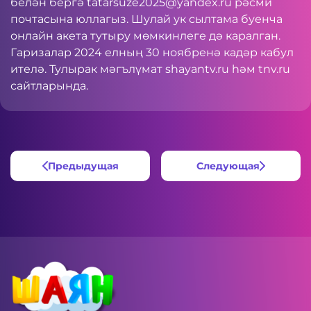
белән бергә
tatarsuze2025@yandex.ru
рәсми
почтасына юллагыз. Шулай ук
сылтама
буенча
онлайн акета тутыру мөмкинлеге дә каралган.
Гаризалар 2024 елның 30 ноябренә кадәр кабул
ителә. Тулырак мәгълүмат
shayantv.ru
һәм tnv.ru
сайтларында.
Предыдущая
Следующая