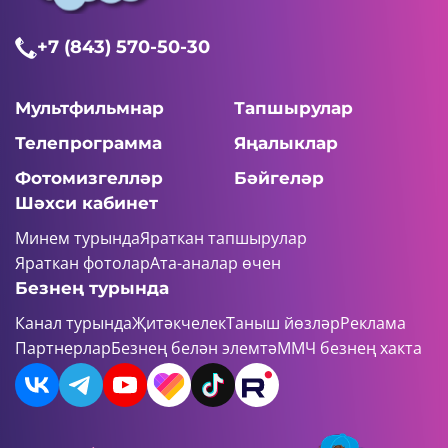
+7 (843) 570-50-30
Мультфильмнар
Тапшырулар
Телепрограмма
Яңалыклар
Фотомизгелләр
Бәйгеләр
Шәхси кабинет
Минем турында
Яраткан тапшырулар
Яраткан фотолар
Ата-аналар өчен
Безнең турында
Канал турында
Җитәкчелек
Таныш йөзләр
Реклама
Партнерлар
Безнең белән элемтә
ММЧ безнең хакта