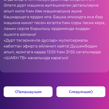
Әлеге дүрт машина җитешмәгән детальләрне
алып килә һәм йөк машинасына эшне
башкарырга ярдәм итә. Башка эпизодта исә бер
машина кинәт төсен югалта һәм соры төскә керә,
ләкин серле борылыш ярдәмендә яңадан
яшелгә әйләнә!
«Дүрт тәгәрмәчле дуслар» мультсериалы
кабаттан эфирга әйләнеп кайта! Дүшәмбедән
алып, җомгага кадәр 13:55 һәм 21:55 сәгатьләрдә
«ШАЯН ТВ» каналында карагыз!
Предыдущая
Следующая