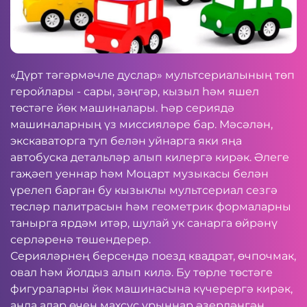
«Дүрт тәгәрмәчле дуслар» мультсериалының төп
геройлары - сары, зәңгәр, кызыл һәм яшел
төстәге йөк машиналары. Һәр сериядә
машиналарның үз миссияләре бар. Мәсәлән,
экскаваторга туп белән уйнарга яки яңа
автобуска детальләр алып килергә кирәк. Әлеге
гаҗәеп уеннар һәм Моцарт музыкасы белән
үрелеп барган бу кызыклы мультсериал сезгә
төсләр палитрасын һәм геометрик формаларны
танырга ярдәм итәр, шулай ук санарга өйрәнү
серләренә төшендерер.
Серияләрнең берсендә поезд квадрат, өчпочмак,
овал һәм йолдыз алып килә. Бу төрле төстәге
фигураларны йөк машинасына күчерергә кирәк,
анда алар өчен махсус урыннар әзерләнгән.