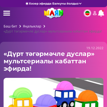
Хәзер эфирда: Балкучы йолдыз
Баш бит
Яңалыклар
«Дүрт тәгәрмәчле дуслар» мультсериалы кабаттан эфирда!
19.12.2022
«Дүрт тәгәрмәчле дуслар»
мультсериалы кабаттан
эфирда!