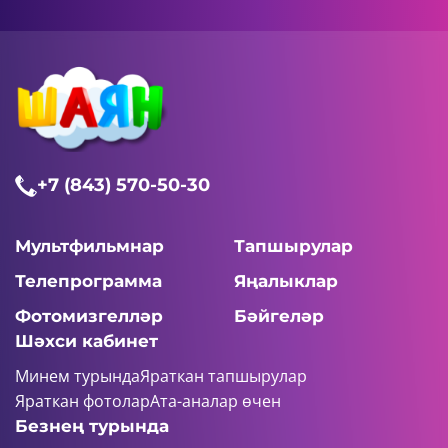
+7 (843) 570-50-30
Мультфильмнар
Тапшырулар
Телепрограмма
Яңалыклар
Фотомизгелләр
Бәйгеләр
Шәхси кабинет
Минем турында
Яраткан тапшырулар
Яраткан фотолар
Ата-аналар өчен
Безнең турында