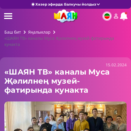
Хәзер эфирда: Балкучы йолдыз
Баш бит
Яңалыклар
«ШАЯН ТВ» каналы Муса Җәлилнең музей-фатирында
кунакта
15.02.2024
«ШАЯН ТВ» каналы Муса
Җәлилнең музей-
фатирында кунакта