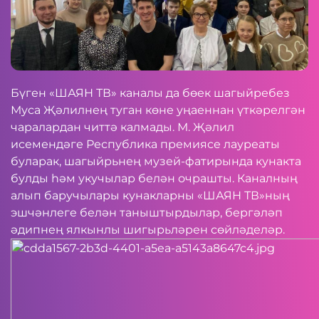
Бүген «ШАЯН ТВ» каналы да бөек шагыйребез
Муса Җәлилнең туган көне уңаеннан үткәрелгән
чаралардан читтә калмады. М. Җәлил
исемендәге Республика премиясе лауреаты
буларак, шагыйрьнең музей-фатирында кунакта
булды һәм укучылар белән очрашты. Каналның
алып баручылары кунакларны «ШАЯН ТВ»ның
эшчәнлеге белән таныштырдылар, бергәләп
әдипнең ялкынлы шигырьләрен сөйләделәр.