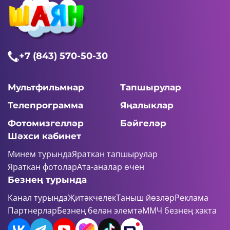
+7 (843) 570-50-30
Мультфильмнар
Тапшырулар
Телепрограмма
Яңалыклар
Фотомизгелләр
Бәйгеләр
Шәхси кабинет
Минем турында
Яраткан тапшырулар
Яраткан фотолар
Ата-аналар өчен
Безнең турында
Канал турында
Җитәкчелек
Таныш йөзләр
Реклама
Партнерлар
Безнең белән элемтә
ММЧ безнең хакта