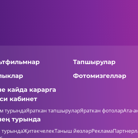
ьтфильмнар
Тапшырулар
лыклар
Фотомизгелләр
не кайда карарга
си кабинет
м турында
Яраткан тапшырулар
Яраткан фотолар
Ата-а
нең турында
 турында
Җитәкчелек
Таныш йөзләр
Реклама
Партнерл