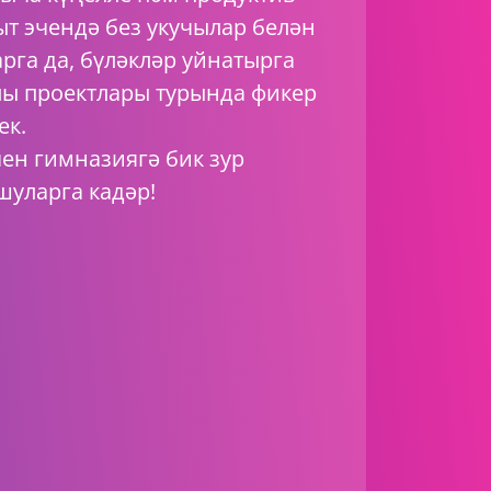
кыт эчендә без укучылар белән
рга да, бүләкләр уйнатырга
лы проектлары турында фикер
ек.
чен гимназиягә бик зур
шуларга кадәр!