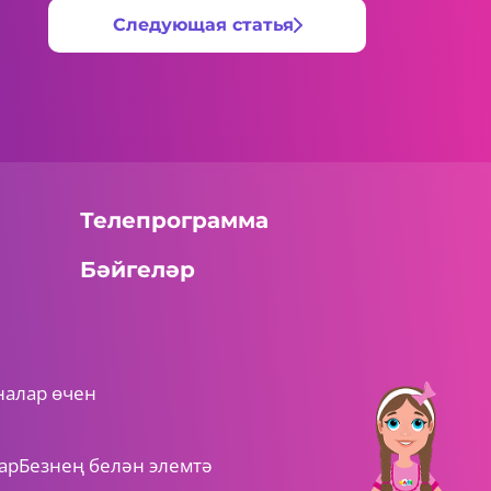
Следующая статья
Телепрограмма
Бәйгеләр
налар өчен
ар
Безнең белән элемтә