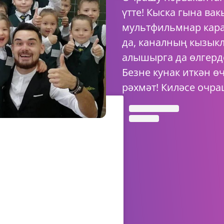
үтте! Кыска гына ва
мультфильмнар кара
да, каналның кызык
алышырга да өлгерд
Безне кунак иткән ө
рәхмәт! Киләсе очра