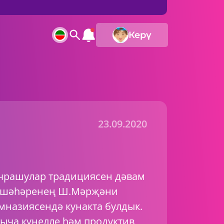
Керү
23.09.2020
чрашулар традициясен дәвам
ан шәһәренең Ш.Мәрҗәни
мназиясендә кунакта булдык.
ыча күңелле һәм продуктив