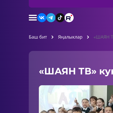
Баш бит
Яңалыклар
«ШАЯН Т
«ШАЯН ТВ» ку