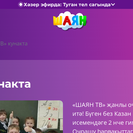
Хәзер эфирда: Туган тел сагында
В» кунакта
накта
«ШАЯН ТВ» җанлы о
итә! Бүген без Каз
исемендәге 2 нче ги
Очрашу һәрвакыттаг