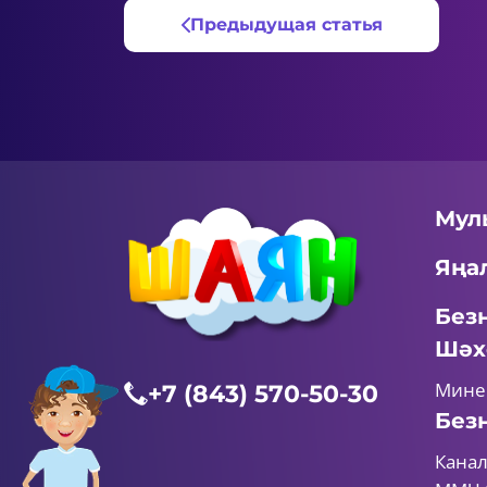
Предыдущая статья
Мул
Яңа
Без
Шәх
Мине
+7 (843) 570-50-30
Без
Канал