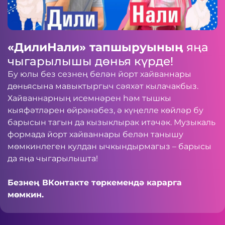
«ДилиНали» тапшыруының
яңа
чыгарылышы дөнья күрде!
Бу юлы без сезнең белән йорт хайваннары
дөньясына мавыктыргыч сәяхәт кылачакбыз.
Хайваннарның исемнәрен һәм тышкы
кыяфәтләрен өйрәнәбез, ә күңелле көйләр бу
барысын тагын да кызыклырак итәчәк. Музыкаль
формада йорт хайваннары белән танышу
мөмкинлеген кулдан ычкындырмагыз – барысы
да яңа чыгарылышта!
Безнең
ВКонтакте
төркемендә карарга
мөмкин.