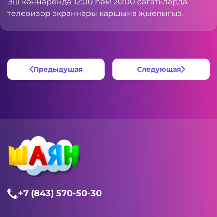
Эш көннәрендә 12:00 һәм 20:00 сәгатьләрдә
телевизор экраннары каршына җыелыгыз.
Предыдущая
Следующая
+7 (843) 570-50-30