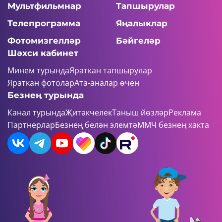
Мультфильмнар
Тапшырулар
Телепрограмма
Яңалыклар
Фотомизгелләр
Бәйгеләр
Шәхси кабинет
Минем турында
Яраткан тапшырулар
Яраткан фотолар
Ата-аналар өчен
Безнең турында
Канал турында
Җитәкчелек
Таныш йөзләр
Реклама
Партнерлар
Безнең белән элемтә
ММЧ безнең хакта