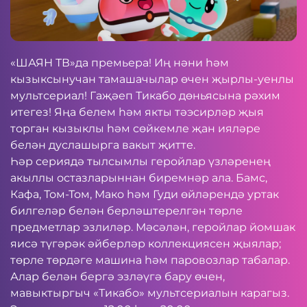
«ШАЯН ТВ»да премьера! Иң нәни һәм
кызыксынучан тамашачылар өчен җырлы-уенлы
мультсериал! Гаҗәеп Тикабо дөньясына рәхим
итегез! Яңа белем һәм якты тәэсирләр җыя
торган кызыклы һәм сөйкемле җан ияләре
белән дуслашырга вакыт җитте.
Һәр сериядә тылсымлы геройлар үзләренең
акыллы остазларыннан биремнәр ала. Бамс,
Кафа, Том-Том, Мако һәм Гуди өйләрендә уртак
билгеләр белән берләштерелгән төрле
предметлар эзлиләр. Мәсәлән, геройлар йомшак
яисә түгәрәк әйберләр коллекциясен җыялар;
төрле төрдәге машина һәм паровозлар табалар.
Алар белән бергә эзләүгә бару өчен,
мавыктыргыч «Тикабо» мультсериалын карагыз.