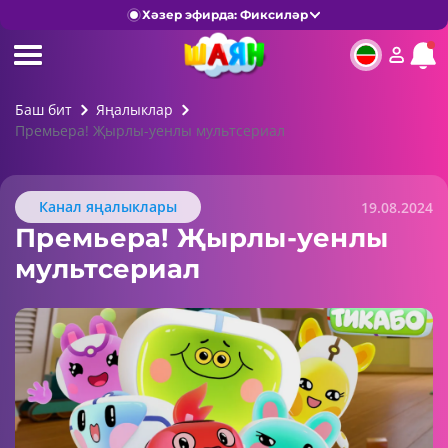
Хәзер эфирда: Фиксиләр
Баш бит
Яңалыклар
Премьера! Җырлы-уенлы мультсериал
Канал яңалыклары
19.08.2024
Премьера! Җырлы-уенлы
мультсериал