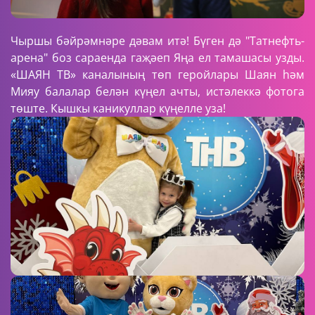
Чыршы бәйрәмнәре дәвам итә! Бүген дә "Татнефть-
арена" боз сараенда гаҗәеп Яңа ел тамашасы узды.
«ШАЯН ТВ» каналының төп геройлары Шаян һәм
Мияу балалар белән күңел ачты, истәлеккә фотога
төште. Кышкы каникуллар күңелле уза!