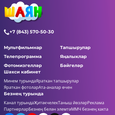
+7 (843) 570-50-30
Мультфильмнар
Тапшырулар
Телепрограмма
Яңалыклар
Фотомизгелләр
Бәйгеләр
Шәхси кабинет
Минем турында
Яраткан тапшырулар
Яраткан фотолар
Ата-аналар өчен
Безнең турында
Канал турында
Җитәкчелек
Таныш йөзләр
Реклама
Партнерлар
Безнең белән элемтә
ММЧ безнең хакта