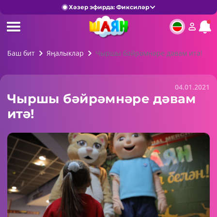
Хәзер эфирда: Фиксиләр
Баш бит
Яңалыклар
Чыршы бәйрәмнәре дәвам итә!
04.01.2021
Чыршы бәйрәмнәре дәвам
итә!