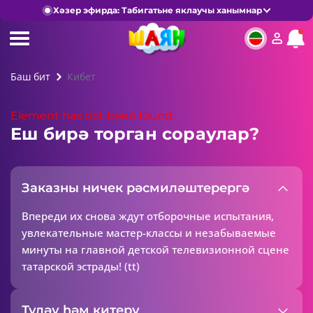
Хәзер эфирда: Табигатьне яклаучы ханымнар
Баш бит
Кибет
Element has not been found.
Еш бирә торган сораулар?
Заказны ничек рәсмиләштерергә
Впереди их снова ждут отборочные испытания,
увлекательные мастер-классы и незабываемые
минуты на главной детской телевизионной сцене
татарской эстрады! (tt)
Түләү һәм китерү