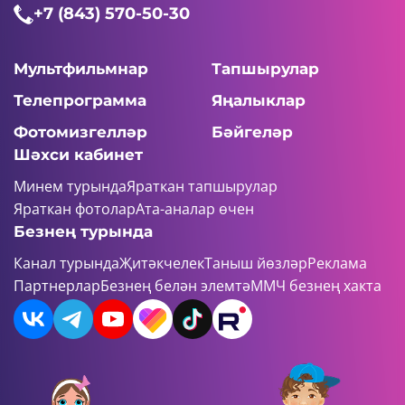
+7 (843) 570-50-30
Мультфильмнар
Тапшырулар
Телепрограмма
Яңалыклар
Фотомизгелләр
Бәйгеләр
Шәхси кабинет
Минем турында
Яраткан тапшырулар
Яраткан фотолар
Ата-аналар өчен
Безнең турында
Канал турында
Җитәкчелек
Таныш йөзләр
Реклама
Партнерлар
Безнең белән элемтә
ММЧ безнең хакта