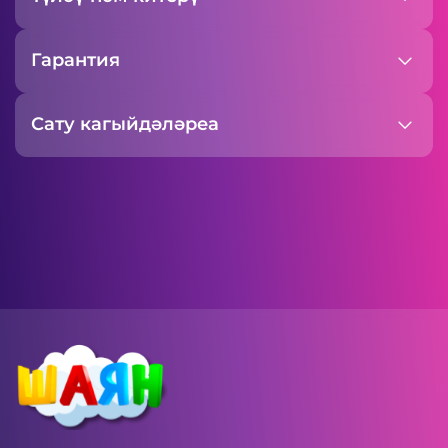
Гарантия
Сату кагыйдәләреa