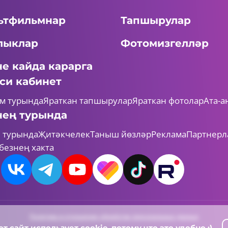
ьтфильмнар
Тапшырулар
лыклар
Фотомизгелләр
не кайда карарга
си кабинет
м турында
Яраткан тапшырулар
Яраткан фотолар
Ата-а
нең турында
 турында
Җитәкчелек
Таныш йөзләр
Реклама
Партнерл
безнең хакта
Политика в отношении обработки персональных данных
от сайт использует
cookie
, потому что это удобно :)