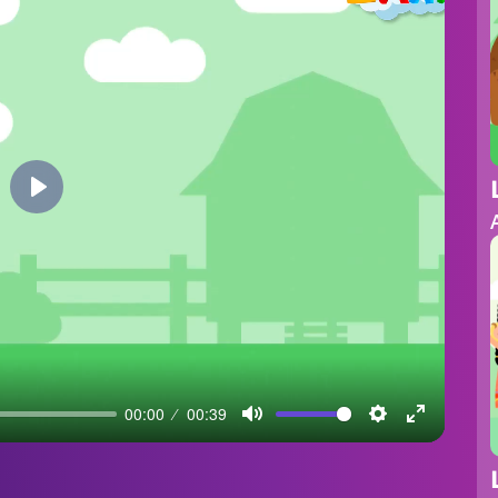
Play
00:00
00:39
Mute
Settings
Enter
fullscreen