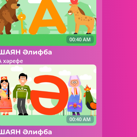
00:40 AM
ШАЯН Әлифба
А хәрефе
00:40 AM
ШАЯН Әлифба