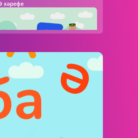
Ә хәрефе
00:40 AM
ШАЯН Әлифба
Б хәрефе