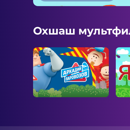
Охшаш мультфи
Аркадий Паровозов
ШАЯ
ярдәмгә ашыга