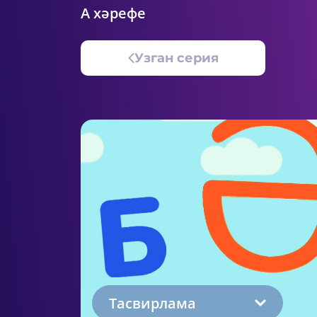
А хәрефе
Узган серия
Тасвирлама