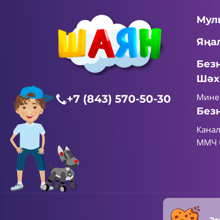
Мул
Яңа
Без
Шәх
Мине
+7 (843) 570-50-30
Без
Канал
ММЧ 
Эт