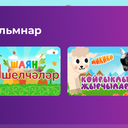
льмнар
Н Яшелчәләр
Койрыклы җырчы