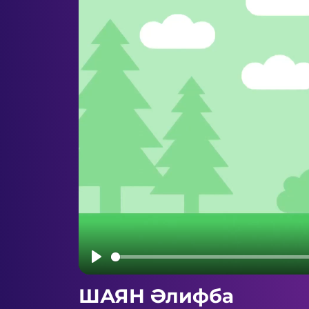
Play
ШАЯН Әлифба