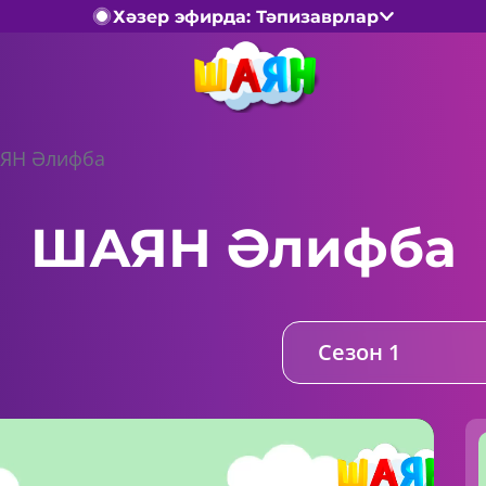
Хәзер эфирда: Тәпизаврлар
ЯН Әлифба
ШАЯН Әлифба
Сезон 1