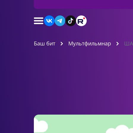
Баш бит
Мультфильмнар
ША