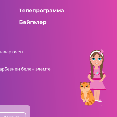
Телепрограмма
Бәйгеләр
00:40 AM
ШАЯН Әлифба
Д хәрефе
налар өчен
ар
Безнең белән элемтә
00:40 AM
ШАЯН Әлифба
Е хәрефе
Хорошо