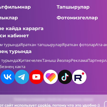
ьтфильмнар
Тапшырулар
лыклар
Фотомизгелләр
не кайда карарга
си кабинет
м турында
Яраткан тапшырулар
Яраткан фотолар
Ата-а
нең турында
 турында
Җитәкчелек
Таныш йөзләр
Реклама
Партнерл
безнең хакта
Политика в отношении обработки персональных данных
от сайт использует
cookie
, потому что это удобно :)