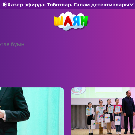
Хәзер эфирда: Тоботлар. Галәм детективлары
әтле буын