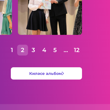
1
2
3
4
5
...
12
Киләсе альбом