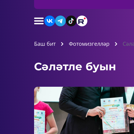
Баш бит
Фотомизгелләр
Сәл
Сәләтле буын