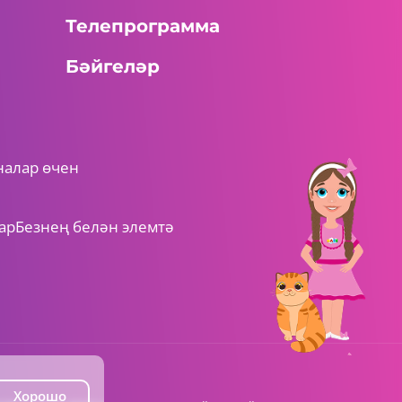
Телепрограмма
Бәйгеләр
налар өчен
ар
Безнең белән элемтә
Хорошо