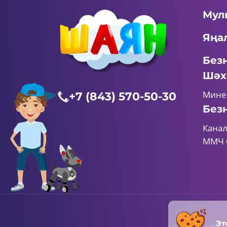
Мул
Яңа
Без
Шәх
Мине
+7 (843) 570-50-30
Без
Канал
ММЧ 
Эт