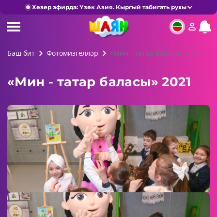
Хәзер эфирда: Үзәк Азия. Кыргый табигать рухы
Баш бит
Фотомизгелләр
«Мин - татар баласы» 2021
«Мин - татар баласы» 2021