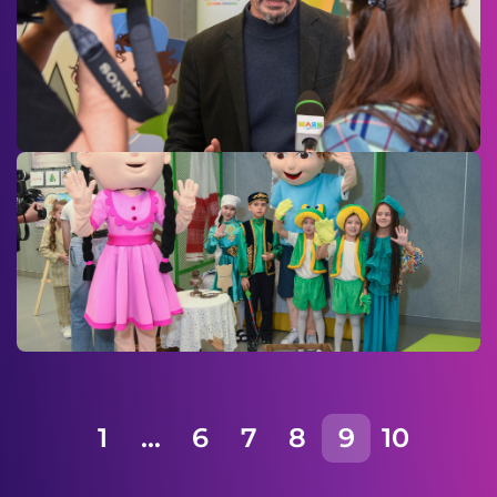
1
...
6
7
8
9
10