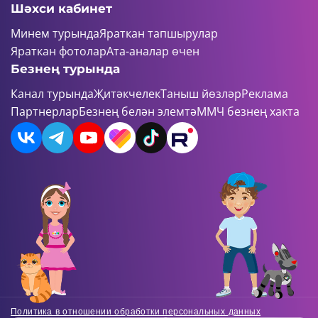
Шәхси кабинет
Минем турында
Яраткан тапшырулар
Яраткан фотолар
Ата-аналар өчен
Безнең турында
Канал турында
Җитәкчелек
Таныш йөзләр
Реклама
Партнерлар
Безнең белән элемтә
ММЧ безнең хакта
Политика в отношении обработки персональных данных