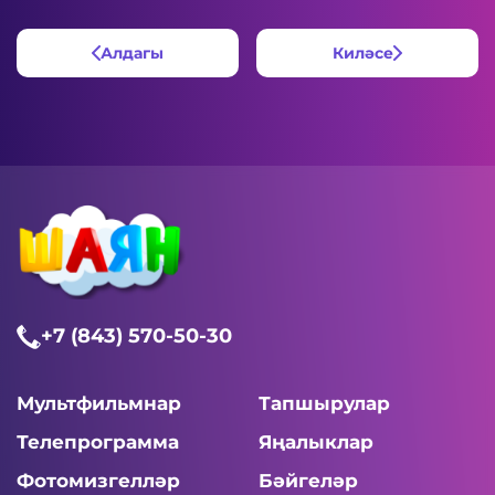
Алдагы
Киләсе
+7 (843) 570-50-30
Мультфильмнар
Тапшырулар
Телепрограмма
Яңалыклар
Фотомизгелләр
Бәйгеләр