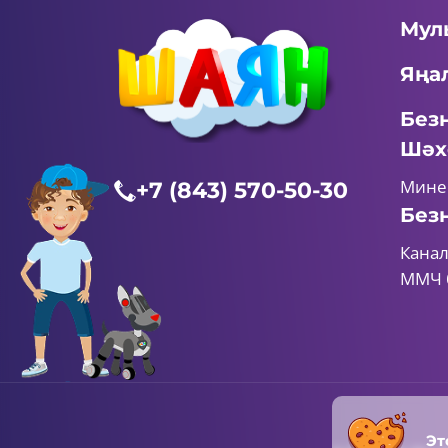
Мул
Яңа
Без
Шәх
Мине
+7 (843) 570-50-30
Без
Канал
ММЧ 
Эт