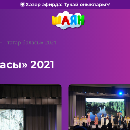
Хәзер эфирда: Тукай оныклары
 - татар баласы» 2021
асы» 2021