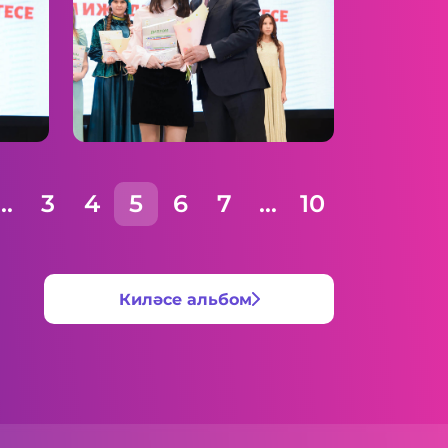
...
3
4
5
6
7
...
10
Киләсе альбом