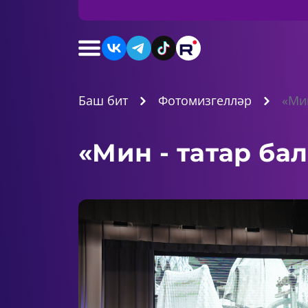
Баш бит
Фотомизгелләр
«Мин
«Мин - татар бал