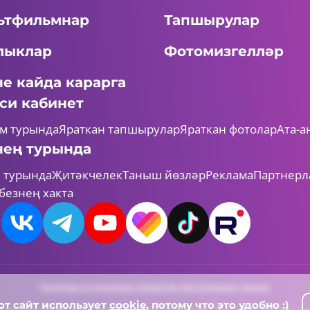
ьтфильмнар
Тапшырулар
лыклар
Фотомизгелләр
не кайда карарга
си кабинет
м турында
Яраткан тапшырулар
Яраткан фотолар
Ата-а
нең турында
 турында
Җитәкчелек
Таныш йөзләр
Реклама
Партнерл
безнең хакта
Политика в отношении обработки персональных данных
от сайт использует
cookie
, потому что это удобно :)