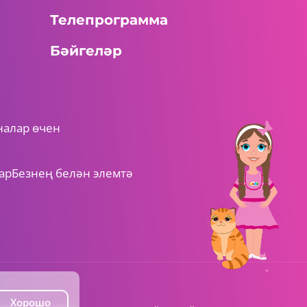
Телепрограмма
Бәйгеләр
налар өчен
ар
Безнең белән элемтә
Хорошо